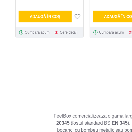
ADAUGĂ ÎN COŞ
ADAUGĂ ÎN C
Cumpără acum
Cere detalii
Cumpără acum
FeelBox comercializeaza o gama lar
20345
(fostul standard BS
EN 345
),
bocanci cu bombeu metalic sau bomb