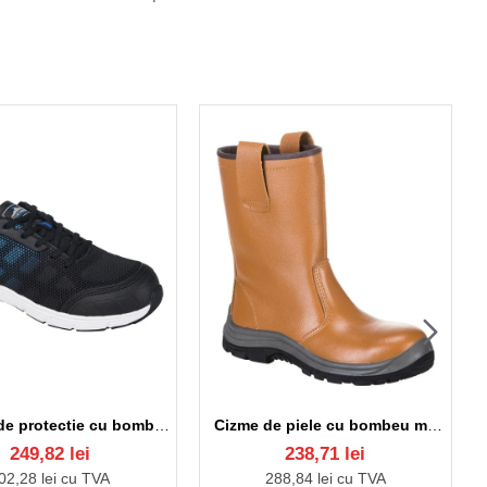
Pantofi de protectie cu bombeu metalic si lamela, talpa EVA/cauciuc, S1P [FT15] Negru si albastru
Cizme de piele cu bombeu metalic si lamela, talpa HRO S1P [FW06] Maro deschis
249,82 lei
238,71 lei
02,28 lei cu TVA
288,84 lei cu TVA