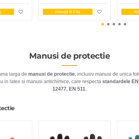
ş
Adaugă în Coş
Ad
Manusi de protectie
gama larga de
manusi de protectie
, inclusiv manusi de unica fo
sau in latex si manusi antichimice, care respecta
standardele EN
12477, EN 511.
tectie