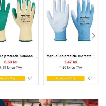
Manusi de protectie bumbac imersate in latex Grip [A100] Verde
Manusi de precizie imersate in poliuretan, calitate premium, Albastru
6,60 lei
3,47 lei
7,99 lei cu TVA
4,20 lei cu TVA
augă în Coş
Adaugă în Coş