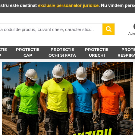
stru este destinat
exclusiv persoanelor juridice
. Nu vindem perso
Aute
TIE
PROTECTIE
PROTECTIE
PROTECTIE
PROTE
P
CAP
OCHI SI FATA
URECHI
RESPIR