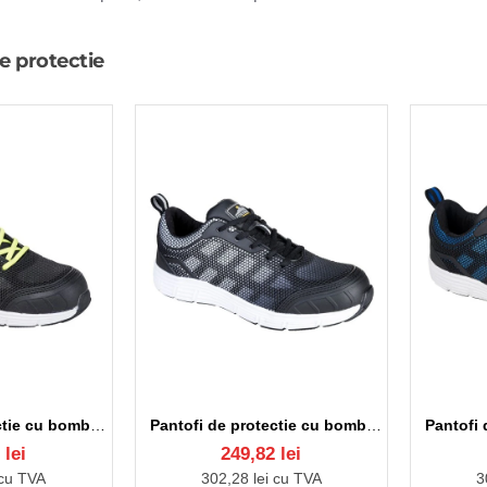
e protectie
Pantofi de protectie cu bombeu metalic si lamela, talpa EVA/cauciuc, S1P [FT15] Negru si verde
Pantofi de protectie cu bombeu metalic si lamela, talpa EVA/cauciuc, S1P [FT15] Negru si alb
 lei
249,82 lei
 cu TVA
302,28 lei cu TVA
3