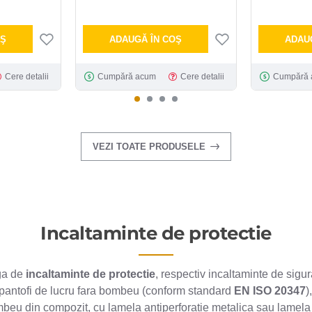
OŞ
ADAUGĂ ÎN COŞ
ADAU
Cere detalii
Cumpără acum
Cere detalii
Cumpără 
VEZI TOATE PRODUSELE
Incaltaminte de protectie
ga de
incaltaminte de protectie
, respectiv incaltaminte de sig
 pantofi de lucru fara bombeu (conform standard
EN ISO 20347
)
eu din compozit, cu lamela antiperforatie metalica sau lamela 