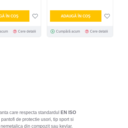
GĂ ÎN COŞ
ADAUGĂ ÎN COŞ
acum
Cere detalii
Cumpără acum
Cere detalii
uranta care respecta standardul
EN ISO
, pantofi de protectie usori, tip sport si
nemetalica din compozit sau kevlar.