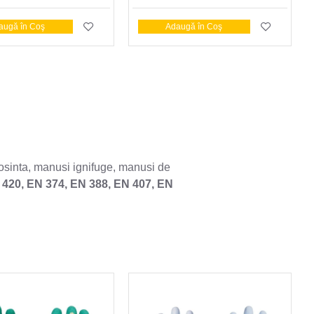
augă în Coş
Adaugă în Coş
losinta, manusi ignifuge, manusi de
 420, EN 374, EN 388, EN 407, EN