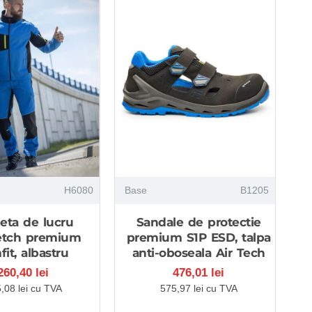
H6080
Base
B1205
Ar
eta de lucru
Sandale de protectie
Pa
etch premium
premium S1P ESD, talpa
fit, albastru
anti-oboseala Air Tech
260,40 lei
476,01 lei
,08 lei cu TVA
575,97 lei cu TVA