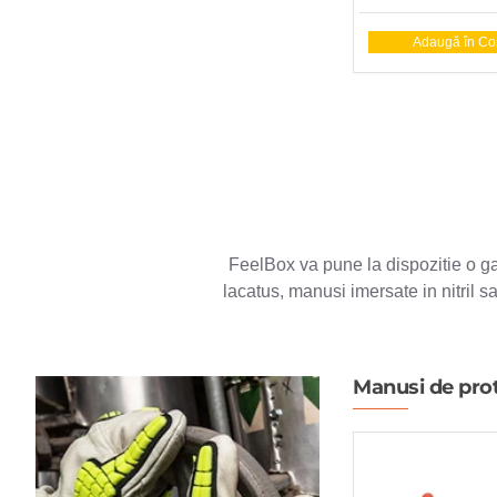
Adaugă în Co
FeelBox va pune la dispozitie o 
lacatus, manusi imersate in nitril 
Manusi de pro