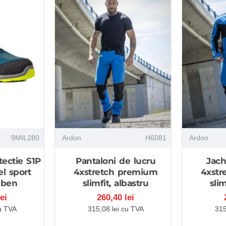
9MIL280
Ardon
H6081
Ardon
tectie S1P
Pantaloni de lucru
Jach
l sport
4xstretch premium
4xstr
lben
slimfit, albastru
slim
ei
260,40 lei
u TVA
315,08 lei cu TVA
315