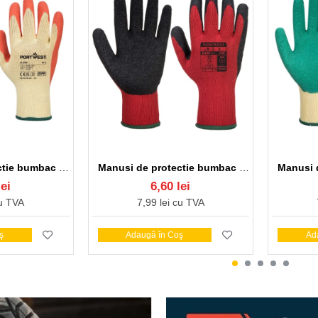
Manusi de protectie bumbac imersate in latex Grip [A100] Portocaliu
Manusi de protectie bumbac imersate in latex Grip [A100] Rosu si negru
lei
6,60 lei
cu TVA
7,99 lei cu TVA
ş
Adaugă în Coş
Ad