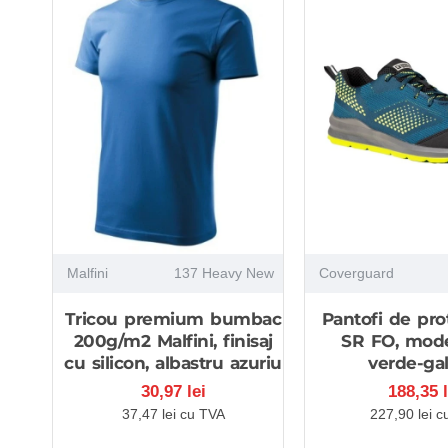
Malfini
137 Heavy New
Coverguard
Tricou premium bumbac
Pantofi de pro
200g/m2 Malfini, finisaj
SR FO, mode
cu silicon, albastru azuriu
verde-ga
30,97 lei
188,35 l
37,47 lei cu TVA
227,90 lei c