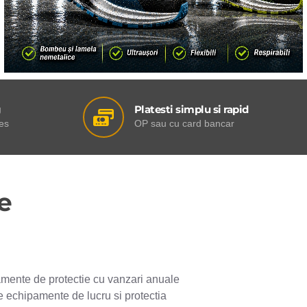
g
Platesti simplu si rapid
res
OP sau cu card bancar
e
pamente de protectie cu vanzari anuale
e echipamente de lucru si protectia