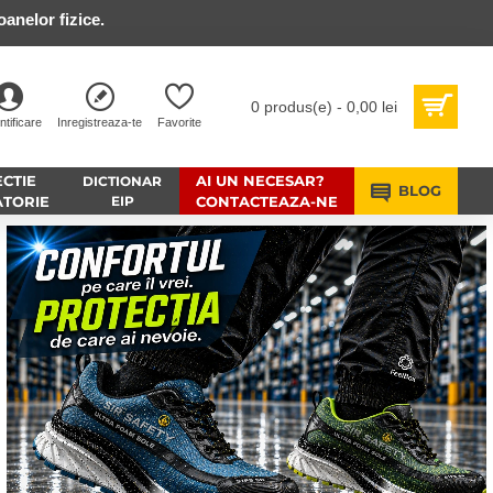
anelor fizice.
0 produs(e) - 0,00 lei
ntificare
Inregistreaza-te
Favorite
CTIE
AI UN NECESAR?
DICTIONAR
BLOG
ATORIE
EIP
CONTACTEAZA-NE