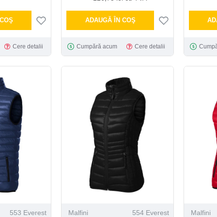
 COŞ
ADAUGĂ ÎN COŞ
AD
Cere detalii
Cumpără acum
Cere detalii
Cumpă
553 Everest
Malfini
554 Everest
Malfini