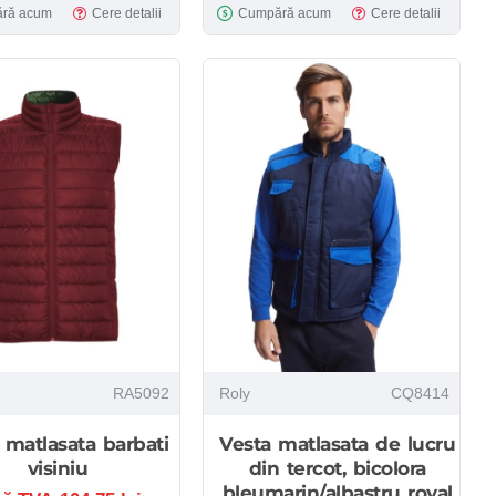
ră acum
Cere detalii
Cumpără acum
Cere detalii
RA5092
Roly
CQ8414
 matlasata barbati
Vesta matlasata de lucru
visiniu
din tercot, bicolora
bleumarin/albastru royal