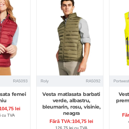
RA5093
Roly
RA5092
Portwes
sata femei
Vesta matlasata barbati
Vest
niu
verde, albastru,
prem
bleumarin, rosu, visinie,
04,75 lei
neagra
Fă
i cu TVA
Fără TVA:104,75 lei
126,75 lei cu TVA