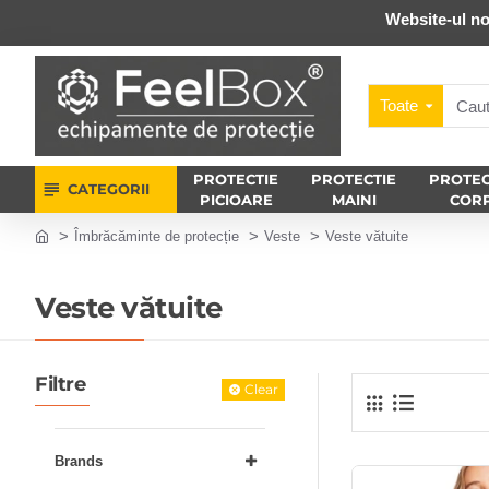
Website-ul no
Toate
PROTECTIE
PROTECTIE
PROTEC
CATEGORII
PICIOARE
MAINI
COR
Îmbrăcăminte de protecție
Veste
Veste vătuite
Veste vătuite
Filtre
Clear
Brands