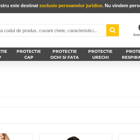
stru este destinat
exclusiv persoanelor juridice
. Nu vindem perso
Aute
TIE
PROTECTIE
PROTECTIE
PROTECTIE
PROTE
P
CAP
OCHI SI FATA
URECHI
RESPIR