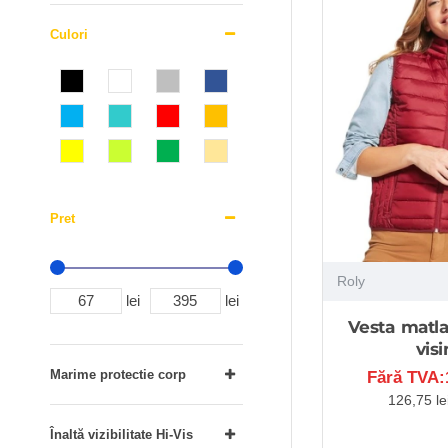
Culori
Pret
Roly
lei
lei
Vesta matla
visi
Marime protectie corp
Fără TVA:1
126,75 le
Înaltă vizibilitate Hi-Vis