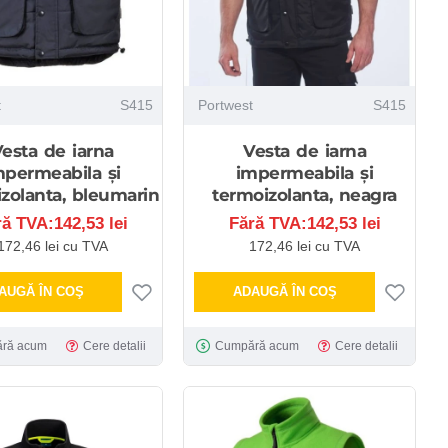
t
S415
Portwest
S415
esta de iarna
Vesta de iarna
mpermeabila și
impermeabila și
zolanta, bleumarin
termoizolanta, neagra
ră TVA:142,53 lei
Fără TVA:142,53 lei
172,46 lei cu TVA
172,46 lei cu TVA
AUGĂ ÎN COŞ
ADAUGĂ ÎN COŞ
ră acum
Cere detalii
Cumpără acum
Cere detalii