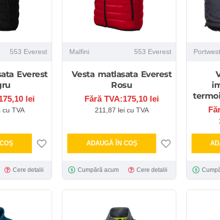
553 Everest
Malfini
553 Everest
Portwes
ata Everest
Vesta matlasata Everest
V
gru
Rosu
i
termoi
75,10 lei
Fără TVA:175,10 lei
Fă
i cu TVA
211,87 lei cu TVA
 COŞ
ADAUGĂ ÎN COŞ
AD
Cere detalii
Cumpără acum
Cere detalii
Cumpă