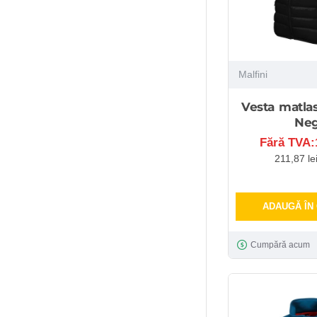
Malfini
Vesta matlas
Ne
Fără TVA:1
211,87 le
ADAUGĂ ÎN
Cumpără acum