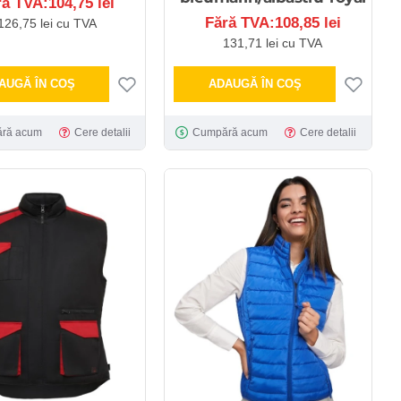
ră TVA:104,75 lei
Fără TVA:108,85 lei
126,75 lei cu TVA
131,71 lei cu TVA
AUGĂ ÎN COŞ
ADAUGĂ ÎN COŞ
ră acum
Cere detalii
Cumpără acum
Cere detalii