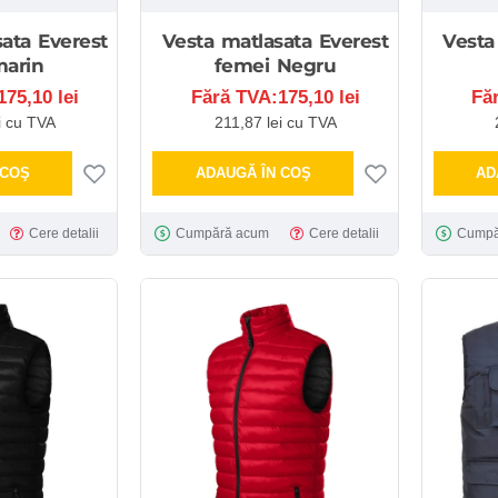
ata Everest
Vesta matlasata Everest
Vesta
marin
femei Negru
75,10 lei
Fără TVA:175,10 lei
Fă
i cu TVA
211,87 lei cu TVA
 COŞ
ADAUGĂ ÎN COŞ
AD
Cere detalii
Cumpără acum
Cere detalii
Cumpă