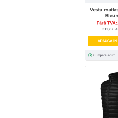
Vesta matlas
Bleu
Fără TVA:1
211,87 le
ADAUGĂ ÎN
Cumpără acum