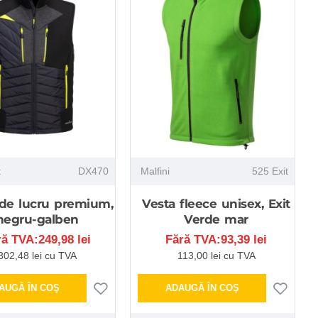
t
DX470
Malfini
525 Exit
 de lucru premium,
Vesta fleece unisex, Exit
negru-galben
Verde mar
ră TVA:249,98 lei
Fără TVA:93,39 lei
302,48 lei cu TVA
113,00 lei cu TVA
AUGĂ ÎN COŞ
ADAUGĂ ÎN COŞ