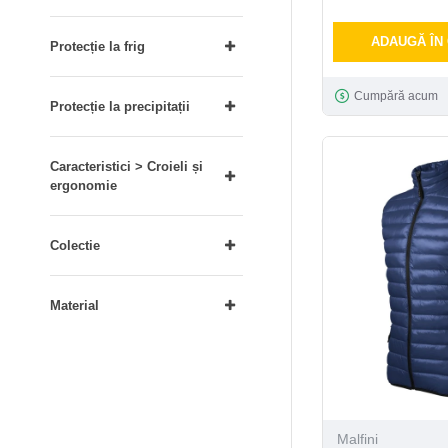
ADAUGĂ ÎN
Protecție la frig
Cumpără acum
Protecție la precipitații
Caracteristici > Croieli și
ergonomie
Colectie
Material
Malfini