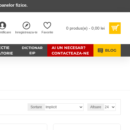
anelor fizice.
0 produs(e) - 0,00 lei
ntificare
Inregistreaza-te
Favorite
CTIE
AI UN NECESAR?
DICTIONAR
BLOG
ATORIE
EIP
CONTACTEAZA-NE
Sortare
Afisare