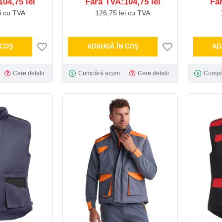
04,75 lei
Fără TVA:104,75 lei
Fă
i cu TVA
126,75 lei cu TVA
 COŞ
ADAUGĂ ÎN COŞ
AD
Cere detalii
Cumpără acum
Cere detalii
Cumpă