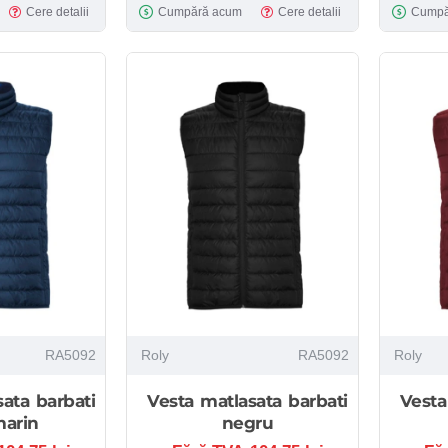
Cere detalii
Cumpără acum
Cere detalii
Cumpă
RA5092
Roly
RA5092
Roly
ata barbati
Vesta matlasata barbati
Vesta
marin
negru