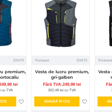
DX470
Portwest
DX470
Portwes
ru premium,
Vesta de lucru premium,
Vesta
ortocaliu
gri-galben
49,98 lei
Fără TVA:249,98 lei
Fă
i cu TVA
302,48 lei cu TVA
 COŞ
ADAUGĂ ÎN COŞ
AD