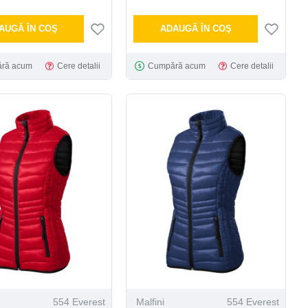
AUGĂ ÎN COŞ
ADAUGĂ ÎN COŞ
ră acum
Cere detalii
Cumpără acum
Cere detalii
554 Everest
Malfini
554 Everest