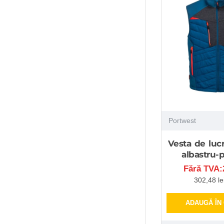
Portwest
Vesta de luc
albastru-p
Fără TVA:2
302,48 le
ADAUGĂ ÎN