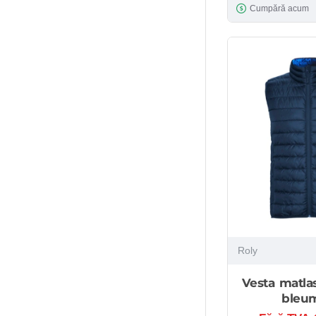
Cumpără acum
Roly
Vesta matlas
bleu