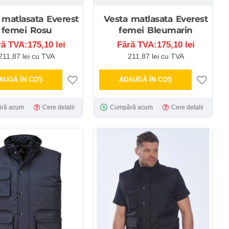
 matlasata Everest
Vesta matlasata Everest
femei Rosu
femei Bleumarin
ră TVA:175,10 lei
Fără TVA:175,10 lei
211,87 lei cu TVA
211,87 lei cu TVA
AUGĂ ÎN COŞ
ADAUGĂ ÎN COŞ
ră acum
Cere detalii
Cumpără acum
Cere detalii