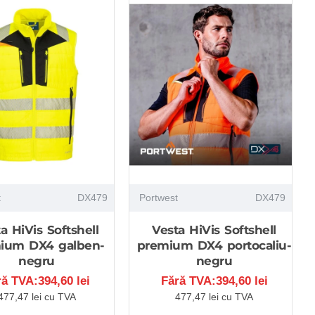
t
DX479
Portwest
DX479
a HiVis Softshell
Vesta HiVis Softshell
ium DX4 galben-
premium DX4 portocaliu-
negru
negru
ră TVA:394,60 lei
Fără TVA:394,60 lei
477,47 lei cu TVA
477,47 lei cu TVA