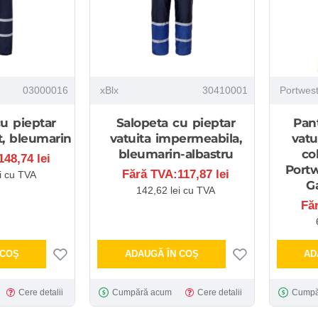
03000016
xBlx
30410001
Portwes
u pieptar
Salopeta cu pieptar
Pan
t, bleumarin
vatuita impermeabila,
vatui
bleumarin-albastru
co
48,74 lei
Port
Fără TVA:117,87 lei
i cu TVA
G
142,62 lei cu TVA
Fă
 COŞ
ADAUGĂ ÎN COŞ
AD
Cere detalii
Cumpără acum
Cere detalii
Cumpă