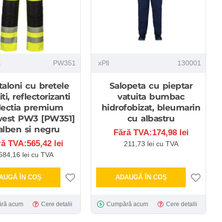
t
PW351
xPll
130001
taloni cu bretele
Salopeta cu pieptar
ti, reflectorizanti
vatuita bumbac
lectia premium
hidrofobizat, bleumarin
west PW3 [PW351]
cu albastru
alben si negru
Fără TVA:174,98 lei
ră TVA:565,42 lei
211,73 lei cu TVA
684,16 lei cu TVA
AUGĂ ÎN COŞ
ADAUGĂ ÎN COŞ
ră acum
Cere detalii
Cumpără acum
Cere detalii