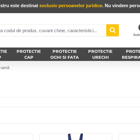
stru este destinat
exclusiv persoanelor juridice
. Nu vindem perso
Aute
TIE
PROTECTIE
PROTECTIE
PROTECTIE
PROTE
P
CAP
OCHI SI FATA
URECHI
RESPIR
 iarnă