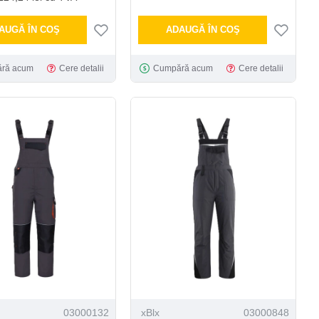
AUGĂ ÎN COŞ
ADAUGĂ ÎN COŞ
ră acum
Cere detalii
Cumpără acum
Cere detalii
03000132
xBlx
03000848