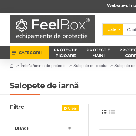
Website-ul no
Toate
PROTECTIE
PROTECTIE
PROTEC
CATEGORII
PICIOARE
MAINI
COR
Îmbrăcăminte de protecție
Salopete cu pieptar
Salopete de
Salopete de iarnă
Filtre
Clear
Brands