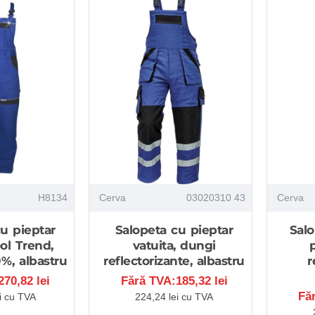
H8134
Cerva
03020310 43
Cerva
u pieptar
Salopeta cu pieptar
Salo
ol Trend,
vatuita, dungi
%, albastru
reflectorizante, albastru
r
70,82 lei
Fără TVA:185,32 lei
Fă
i cu TVA
224,24 lei cu TVA