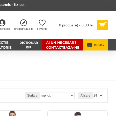
anelor fizice.
0 produs(e) - 0,00 lei
ntificare
Inregistreaza-te
Favorite
CTIE
AI UN NECESAR?
DICTIONAR
BLOG
ATORIE
EIP
CONTACTEAZA-NE
Sortare
Afisare