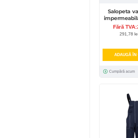
Salopeta va
impermeabila
Fără TVA:2
291,78 le
ADAUGĂ ÎN
Cumpără acum