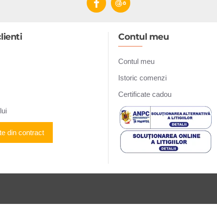
lienti
Contul meu
Contul meu
Istoric comenzi
Certificate cadou
lui
te din contract