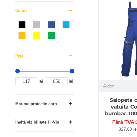
Culori
Pret
lei
lei
Ardon
Salopeta c
Marime protectie corp
vatuita Co
bumbac 100
Fără TVA:2
Înaltă vizibilitate Hi-Vis
327,69 le