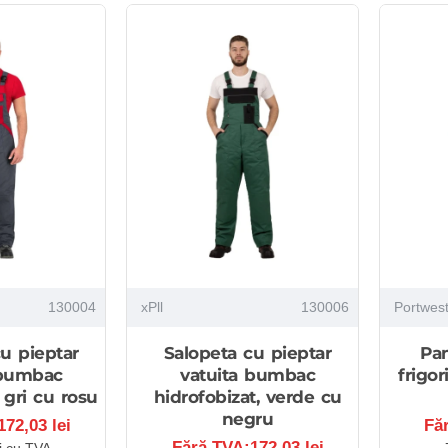
130004
xPll
130006
Portwes
u pieptar
Salopeta cu pieptar
Pan
 bumbac
vatuita bumbac
frigor
 gri cu rosu
hidrofobizat, verde cu
negru
72,03 lei
Fă
Fără TVA:172,03 lei
i cu TVA