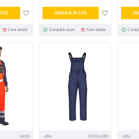
 COŞ
ADAUGĂ ÎN COŞ
AD
Cere detalii
Cumpără acum
Cere detalii
Cumpă
S489
xBlx
03001480
xBlx