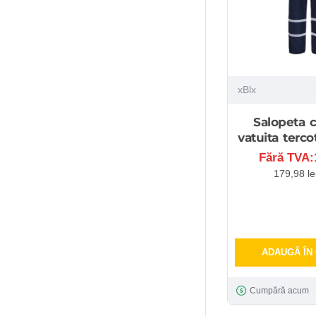
xBlx
Salopeta c
vatuita terco
Fără TVA:1
179,98 le
ADAUGĂ ÎN
Cumpără acum