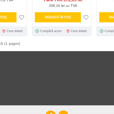
208,16 lei cu TVA
 COŞ
ADAUGĂ ÎN COŞ
AD
Cere detalii
Cumpără acum
Cere detalii
Cumpă
16 (1 pagini)