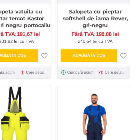
opeta vatuita cu
Salopeta cu pieptar
tar tercot Kastor
softshell de iarna Rever,
gri negru portocaliu
gri-negru
ră TVA:191,67 lei
Fără TVA:198,88 lei
231,92 lei cu TVA
240,64 lei cu TVA
AUGĂ ÎN COŞ
ADAUGĂ ÎN COŞ
ră acum
Cere detalii
Cumpără acum
Cere detalii