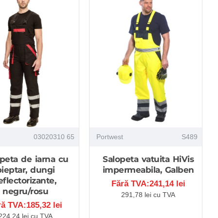
03020310 65
Portwest
S489
peta de iarna cu
Salopeta vatuita HiVis
pieptar, dungi
impermeabila, Galben
eflectorizante,
Fără TVA:241,14 lei
negru/rosu
291,78 lei cu TVA
ră TVA:185,32 lei
224,24 lei cu TVA