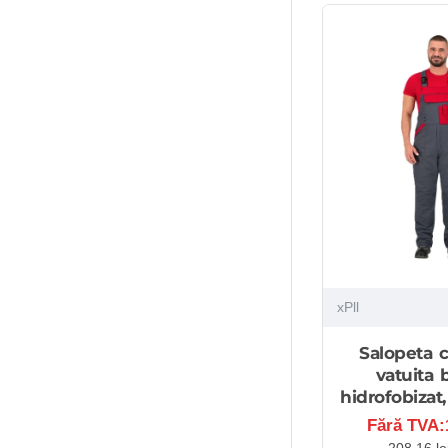
xPll
Salopeta c
vatuita
hidrofobizat,
Fără TVA:1
208,16 le