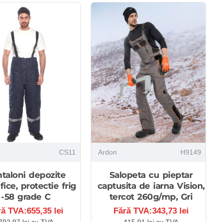
t
CS11
Ardon
H9149
taloni depozite
Salopeta cu pieptar
ifice, protectie frig
captusita de iarna Vision,
-58 grade C
tercot 260g/mp, Gri
ră TVA:655,35 lei
Fără TVA:343,73 lei
792,97 lei cu TVA
415,91 lei cu TVA