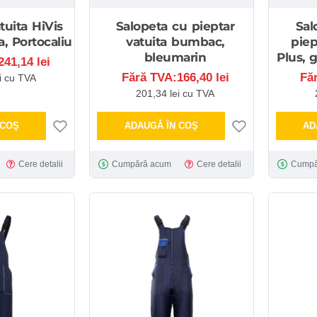
tuita HiVis
Salopeta cu pieptar
Sal
, Portocaliu
vatuita bumbac,
piep
bleumarin
Plus, 
41,14 lei
Fără TVA:166,40 lei
Fă
i cu TVA
201,34 lei cu TVA
 COŞ
ADAUGĂ ÎN COŞ
AD
Cere detalii
Cumpără acum
Cere detalii
Cumpă