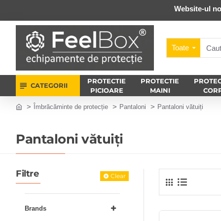
Website-ul no
Toate
PROTECTIE
PROTECTIE
PROTEC
CATEGORII
PICIOARE
MAINI
COR
Îmbrăcăminte de protecție
Pantaloni
Pantaloni vătuiți
Pantaloni vătuiți
Filtre
Clear
Brands