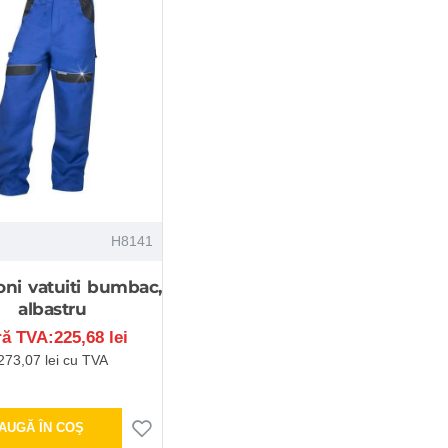
H8141
oni vatuiti bumbac,
albastru
ră TVA:225,68 lei
273,07 lei cu TVA
AUGĂ ÎN COŞ