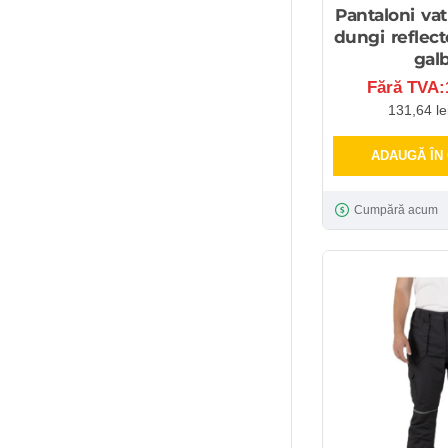
Pantaloni vat
dungi reflecto
gal
Fără TVA:1
131,64 le
ADAUGĂ ÎN
Cumpără acum