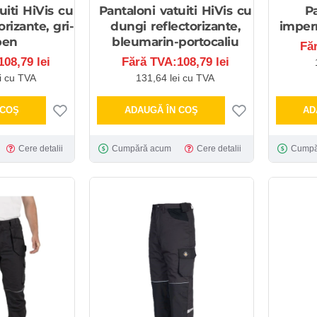
uiti HiVis cu
Pantaloni vatuiti HiVis cu
Pa
rizante, gri-
dungi reflectorizante,
imper
ben
bleumarin-portocaliu
Fă
08,79 lei
Fără TVA:108,79 lei
i cu TVA
131,64 lei cu TVA
 COŞ
ADAUGĂ ÎN COŞ
AD
Cere detalii
Cumpără acum
Cere detalii
Cumpă