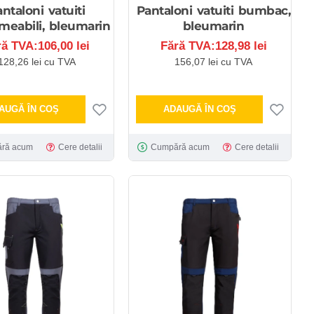
ntaloni vatuiti
Pantaloni vatuiti bumbac,
meabili, bleumarin
bleumarin
ră TVA:106,00 lei
Fără TVA:128,98 lei
128,26 lei cu TVA
156,07 lei cu TVA
AUGĂ ÎN COŞ
ADAUGĂ ÎN COŞ
ră acum
Cere detalii
Cumpără acum
Cere detalii