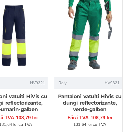
HV9321
Roly
HV9321
oni vatuiti HiVis cu
Pantaloni vatuiti HiVis cu
i reflectorizante,
dungi reflectorizante,
eumarin-galben
verde-galben
ră TVA:108,79 lei
Fără TVA:108,79 lei
131,64 lei cu TVA
131,64 lei cu TVA