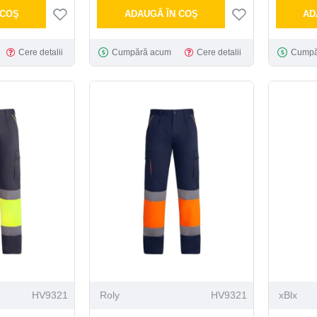
 COŞ
ADAUGĂ ÎN COŞ
AD
Cere detalii
Cumpără acum
Cere detalii
Cumpă
HV9321
Roly
HV9321
xBlx