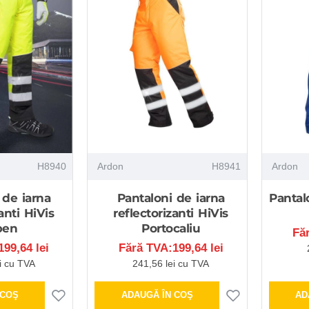
H8940
Ardon
H8941
Ardon
 de iarna
Pantaloni de iarna
Pantal
anti HiVis
reflectorizanti HiVis
ben
Portocaliu
Fă
99,64 lei
Fără TVA:199,64 lei
i cu TVA
241,56 lei cu TVA
 COŞ
ADAUGĂ ÎN COŞ
AD