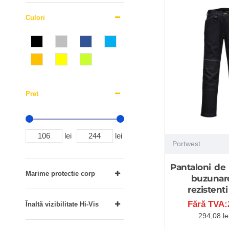
Culori
Pret
lei
lei
Portwest
Pantaloni de l
Marime protectie corp
buzunare
rezistenti
Fără TVA:2
Înaltă vizibilitate Hi-Vis
294,08 le