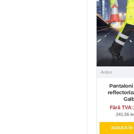
Ardon
Pantaloni
reflectoriz
Gal
Fără TVA:1
241,56 le
ADAUGĂ ÎN