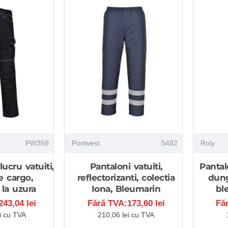
PW358
Portwest
S482
Roly
ucru vatuiti,
Pantaloni vatuiti,
Pantal
 cargo,
reflectorizanti, colectia
dung
 la uzura
Iona, Bleumarin
bl
43,04 lei
Fără TVA:173,60 lei
Fă
i cu TVA
210,06 lei cu TVA