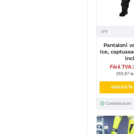
xPll
Pantaloni va
Ice, captuseal
inc
Fără TVA:2
259,87 le
ADAUGĂ ÎN
Cumpără acum