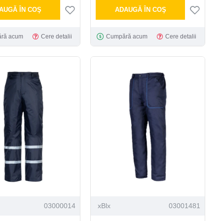
AUGĂ ÎN COŞ
ADAUGĂ ÎN COŞ
ră acum
Cere detalii
Cumpără acum
Cere detalii
03000014
xBlx
03001481