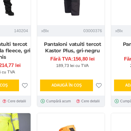
140204
xBlx
03000376
xBlx
tuiti tercot
Pantaloni vatuiti tercot
Pan
a fleece, gri
Kastor Plus, gri-negru
his
Fără TVA:156,80 lei
Fă
14,77 lei
189,73 lei cu TVA
i cu TVA
 COŞ
ADAUGĂ ÎN COŞ
AD
Cere detalii
Cumpără acum
Cere detalii
Cumpă