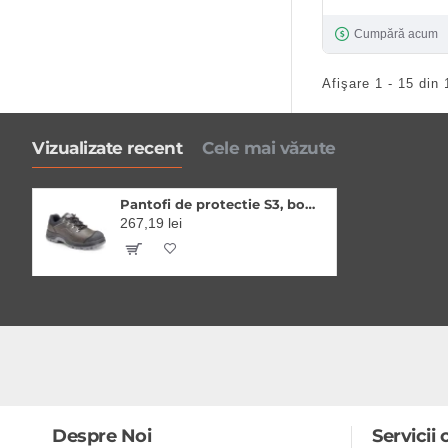
Cumpără acum
Afişare 1 - 15 din 
Vizualizate recent
Cele mai văzute
Pantofi de protectie S3, bombeu si lamela din otel, brant confortabil EVA
267,19 lei
Despre Noi
Servicii c