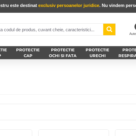
stru este destinat
exclusiv persoanelor juridice
. Nu vindem perso
Aute
TIE
PROTECTIE
PROTECTIE
PROTECTIE
PROTE
P
CAP
OCHI SI FATA
URECHI
RESPIR