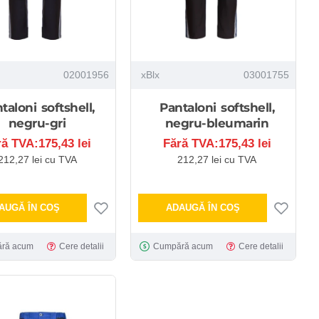
02001956
xBlx
03001755
taloni softshell,
Pantaloni softshell,
negru-gri
negru-bleumarin
ră TVA:175,43 lei
Fără TVA:175,43 lei
212,27 lei cu TVA
212,27 lei cu TVA
AUGĂ ÎN COŞ
ADAUGĂ ÎN COŞ
ră acum
Cere detalii
Cumpără acum
Cere detalii