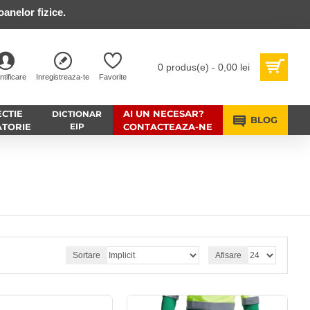
anelor fizice.
0 produs(e) - 0,00 lei
ntificare
Inregistreaza-te
Favorite
CTIE
AI UN NECESAR?
DICTIONAR
BLOG
ATORIE
EIP
CONTACTEAZA-NE
Sortare
Afisare