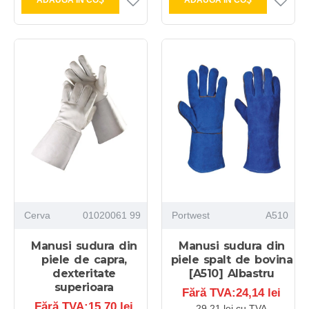
ADAUGĂ ÎN COŞ
ADAUGĂ ÎN COŞ
Cerva
01020061 99
Portwest
A510
Manusi sudura din
Manusi sudura din
piele de capra,
piele spalt de bovina
dexteritate
[A510] Albastru
superioara
Fără TVA:24,14 lei
Fără TVA:15,70 lei
29,21 lei cu TVA