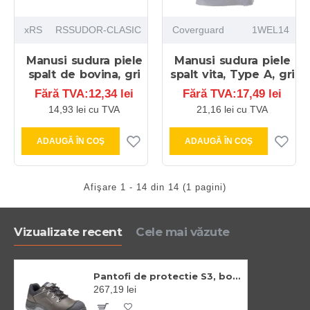
xRS
RSSUDOR-CLASIC
Coverguard
1WEL14
Manusi sudura piele
Manusi sudura piele
spalt de bovina, gri
spalt vita, Type A, gri
Fără TVA:12,34 lei
Fără TVA:17,49 lei
14,93 lei cu TVA
21,16 lei cu TVA
ADAUGĂ ÎN COŞ
ADAUGĂ ÎN COŞ
Afişare 1 - 14 din 14 (1 pagini)
Vizualizate recent
Cele mai văzute
Pantofi de protectie S3, bombeu si lamela din otel, brant confortabil EVA
267,19 lei