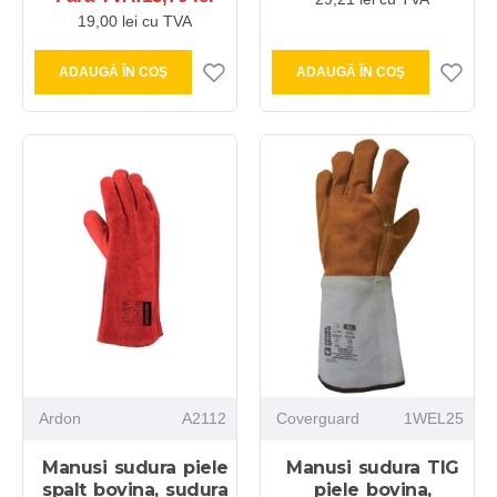
19,00 lei cu TVA
ADAUGĂ ÎN COŞ
ADAUGĂ ÎN COŞ
Ardon
A2112
Coverguard
1WEL25
Manusi sudura piele
Manusi sudura TIG
spalt bovina, sudura
piele bovina,