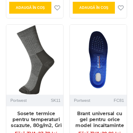
ADAUGĂ ÎN COŞ
ADAUGĂ ÎN COŞ
Portwest
SK11
Portwest
FC81
Sosete termice
Brant universal cu
pentru temperaturi
gel pentru orice
scazute, 80g/m2, Gri
model incaltaminte