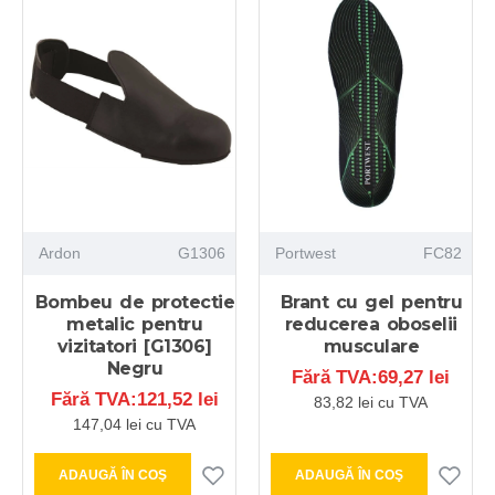
Ardon
G1306
Portwest
FC82
Bombeu de protectie
Brant cu gel pentru
metalic pentru
reducerea oboselii
vizitatori [G1306]
musculare
Negru
Fără TVA:69,27 lei
Fără TVA:121,52 lei
83,82 lei cu TVA
147,04 lei cu TVA
ADAUGĂ ÎN COŞ
ADAUGĂ ÎN COŞ