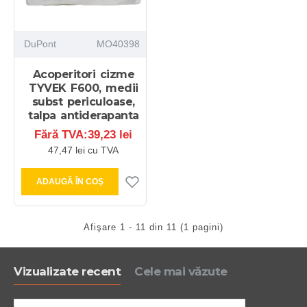
DuPont
MO40398
Acoperitori cizme
TYVEK F600, medii
subst periculoase,
talpa antiderapanta
Fără TVA:39,23 lei
47,47 lei cu TVA
ADAUGĂ ÎN COŞ
Afişare 1 - 11 din 11 (1 pagini)
Vizualizate recent
Cele mai văzute