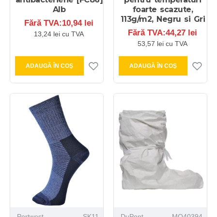
Alb
foarte scazute,
113g/m2, Negru si Gri
Fără TVA:10,94 lei
Fără TVA:44,27 lei
13,24 lei cu TVA
53,57 lei cu TVA
ADAUGĂ ÎN COŞ
ADAUGĂ ÎN COŞ
Portwest
SK11
DuPont
MO40394