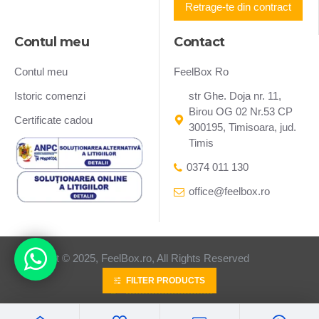
Retrage-te din contract
Contul meu
Contact
Contul meu
FeelBox Ro
Istoric comenzi
str Ghe. Doja nr. 11,
Birou OG 02 Nr.53 CP
Certificate cadou
300195, Timisoara, jud.
Timis
0374 011 130
office@feelbox.ro
Copyright © 2025, FeelBox.ro, All Rights Reserved
FILTER PRODUCTS