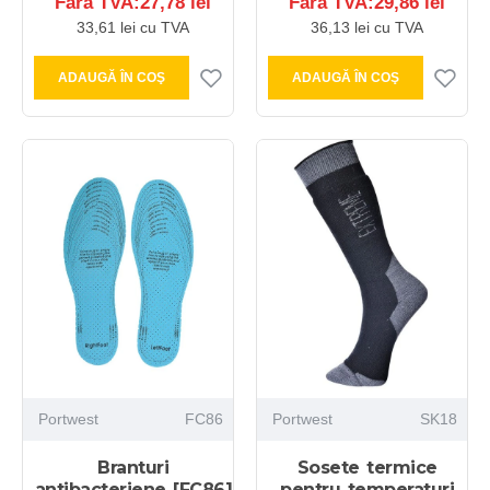
Fără TVA:27,78 lei
Fără TVA:29,86 lei
33,61 lei cu TVA
36,13 lei cu TVA
ADAUGĂ ÎN COŞ
ADAUGĂ ÎN COŞ
Portwest
FC86
Portwest
SK18
Branturi
Sosete termice
antibacteriene [FC86]
pentru temperaturi