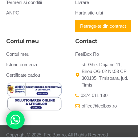
Termeni si conditii
Livrare
ANPC
Harta site-ului
Retrage-te din contract
Contul meu
Contact
Contul meu
FeelBox Ro
Istoric comenzi
str Ghe. Doja nr. 11,
Birou OG 02 Nr.53 CP
Certificate cadou
300195, Timisoara, jud.
Timis
0374 011 130
office@feelbox.ro
Copyright © 2025, FeelBox.ro, All Rights Reserved