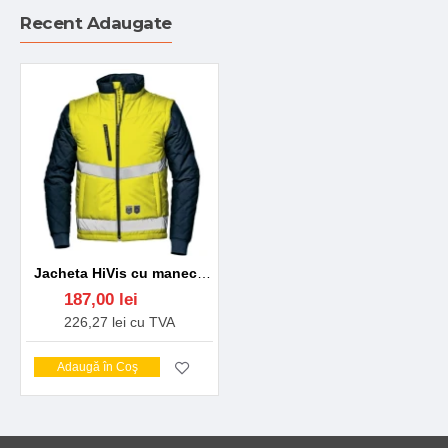
Recent Adaugate
Jacheta HiVis cu maneci detasabile, galben-bleumarin
187,00 lei
226,27 lei cu TVA
Adaugă în Coş