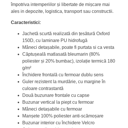
împotriva intemperiilor și libertate de mișcare mai
ales in depozite, logistica, transport sau constructii.
Caracteristici:
Jachetă scurtă realizată din țesătură Oxford
150D, cu laminare PU hidrofugă
Mâneci detașabile, poate fi purtata si ca vesta
Căptușeală matlasată bleumarin (80%
poliester și 20% bumbac), izolație termică 180
g/m²
Închidere frontală cu fermoar dublu sens
Guler rezistent la murdărie, cu margine în
culoare contrastantă
Două buzunare frontale cu capse
Buzunar vertical la piept cu fermoar
Mâneci detașabile cu fermoar
Manșete 100% poliester anti-scămoșare
Buzunar interior cu închidere Velcro