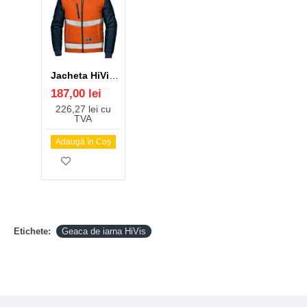
Jacheta HiVis cu maneci detasabile, portocaliu-bleumarin
187,00 lei
226,27 lei cu
TVA
Adaugă în Coş
Etichete:
Geaca de iarna HiVis