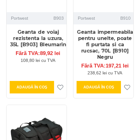
Portwest
B903
Portwest
B910
Geanta de voiaj
Geanta impermeabila
rezistenta la uzura,
pentru unelte, poate
35L [B903] Bleumarin
fi purtata si ca
rucsac, 70L [B910]
Fără TVA:89,92 lei
Negru
108,80 lei cu TVA
Fără TVA:197,21 lei
238,62 lei cu TVA
ADAUGĂ ÎN COŞ
ADAUGĂ ÎN COŞ