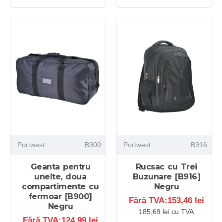
Portwest
B900
Portwest
B916
Geanta pentru
Rucsac cu Trei
unelte, doua
Buzunare [B916]
compartimente cu
Negru
fermoar [B900]
Fără TVA:153,46 lei
Negru
185,69 lei cu TVA
Fără TVA:124,99 lei