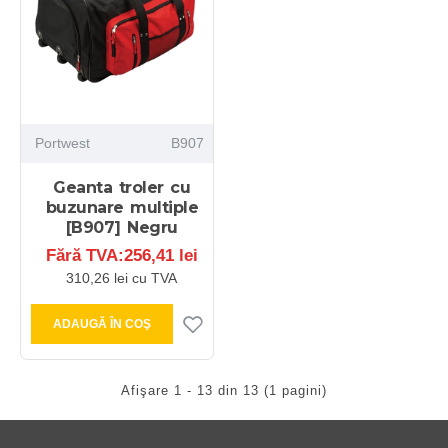
Portwest
B907
Geanta troler cu
buzunare multiple
[B907] Negru
Fără TVA:256,41 lei
310,26 lei cu TVA
ADAUGĂ ÎN COŞ
Afişare 1 - 13 din 13 (1 pagini)