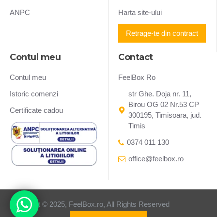
ANPC
Harta site-ului
Retrage-te din contract
Contul meu
Contact
Contul meu
FeelBox Ro
Istoric comenzi
str Ghe. Doja nr. 11,
Birou OG 02 Nr.53 CP
Certificate cadou
300195, Timisoara, jud.
Timis
0374 011 130
office@feelbox.ro
Copyright © 2025, FeelBox.ro, All Rights Reserved