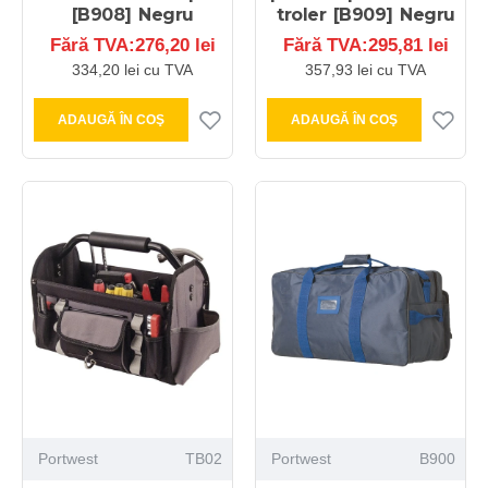
[B908] Negru
troler [B909] Negru
Fără TVA:276,20 lei
Fără TVA:295,81 lei
334,20 lei cu TVA
357,93 lei cu TVA
ADAUGĂ ÎN COŞ
ADAUGĂ ÎN COŞ
Portwest
TB02
Portwest
B900