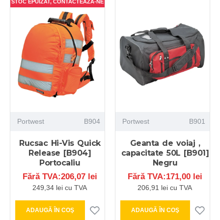
STOC EPUIZAT, CONTACTEAZA-NE
Portwest
B904
Portwest
B901
Rucsac Hi-Vis Quick
Geanta de voiaj ,
Release [B904]
capacitate 50L [B901]
Portocaliu
Negru
Fără TVA:206,07 lei
Fără TVA:171,00 lei
249,34 lei cu TVA
206,91 lei cu TVA
ADAUGĂ ÎN COŞ
ADAUGĂ ÎN COŞ