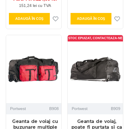
151,24 lei cu TVA
ADAUGĂ ÎN COŞ
ADAUGĂ ÎN COŞ
STOC EPUIZAT, CONTACTEAZA-NE
Portwest
B908
Portwest
B909
Geanta de voiaj cu
Geanta de voiaj,
buzunare multiple
poate fi purtata si ca