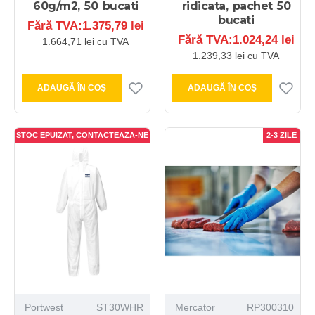
60g/m2, 50 bucati
ridicata, pachet 50
bucati
Fără TVA:1.375,79 lei
Fără TVA:1.024,24 lei
1.664,71 lei cu TVA
1.239,33 lei cu TVA
ADAUGĂ ÎN COŞ
ADAUGĂ ÎN COŞ
STOC EPUIZAT, CONTACTEAZA-NE
2-3 ZILE
Portwest
ST30WHR
Mercator
RP300310