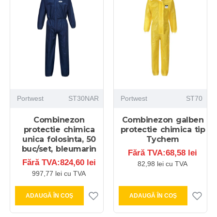
Portwest
ST30NAR
Portwest
ST70
Combinezon
Combinezon galben
protectie chimica
protectie chimica tip
unica folosinta, 50
Tychem
buc/set, bleumarin
Fără TVA:68,58 lei
Fără TVA:824,60 lei
82,98 lei cu TVA
997,77 lei cu TVA
ADAUGĂ ÎN COŞ
ADAUGĂ ÎN COŞ