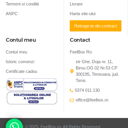
Termeni si conditii
Livrare
ANPC
Harta site-ului
Retrage-te din contract
Contul meu
Contact
Contul meu
FeelBox Ro
Istoric comenzi
str Ghe. Doja nr. 11,
Birou OG 02 Nr.53 CP
Certificate cadou
300195, Timisoara, jud.
Timis
0374 011 130
office@feelbox.ro
Copyright © 2025, FeelBox.ro, All Rights Reserved