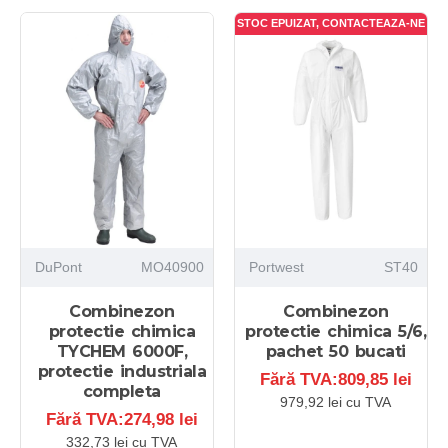
STOC EPUIZAT, CONTACTEAZA-NE
DuPont
MO40900
Portwest
ST40
Combinezon
Combinezon
protectie chimica
protectie chimica 5/6,
TYCHEM 6000F,
pachet 50 bucati
protectie industriala
Fără TVA:809,85 lei
completa
979,92 lei cu TVA
Fără TVA:274,98 lei
332,73 lei cu TVA