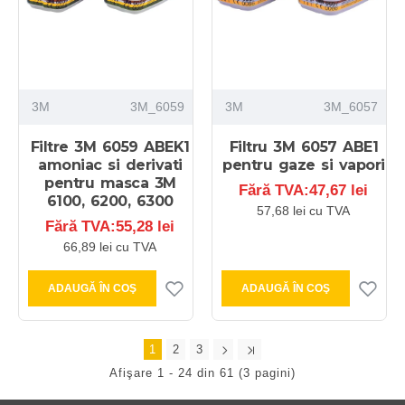
3M
3M_6059
3M
3M_6057
Filtre 3M 6059 ABEK1
Filtru 3M 6057 ABE1
amoniac si derivati
pentru gaze si vapori
pentru masca 3M
Fără TVA:47,67 lei
6100, 6200, 6300
57,68 lei cu TVA
Fără TVA:55,28 lei
66,89 lei cu TVA
ADAUGĂ ÎN COŞ
ADAUGĂ ÎN COŞ
1
2
3
Afişare 1 - 24 din 61 (3 pagini)