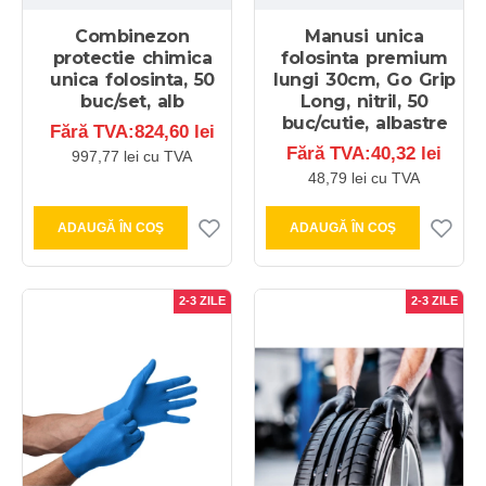
Combinezon
Manusi unica
protectie chimica
folosinta premium
unica folosinta, 50
lungi 30cm, Go Grip
buc/set, alb
Long, nitril, 50
buc/cutie, albastre
Fără TVA:824,60 lei
Fără TVA:40,32 lei
997,77 lei cu TVA
48,79 lei cu TVA
ADAUGĂ ÎN COŞ
ADAUGĂ ÎN COŞ
2-3 ZILE
2-3 ZILE