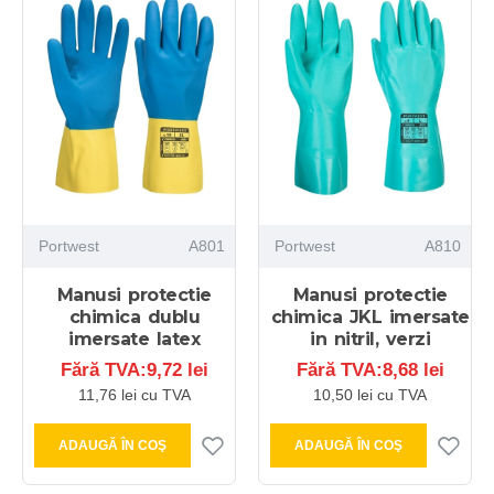
Portwest
A801
Portwest
A810
Manusi protectie
Manusi protectie
chimica dublu
chimica JKL imersate
imersate latex
in nitril, verzi
Fără TVA:9,72 lei
Fără TVA:8,68 lei
11,76 lei cu TVA
10,50 lei cu TVA
ADAUGĂ ÎN COŞ
ADAUGĂ ÎN COŞ