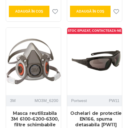
ADAUGĂ ÎN COŞ
ADAUGĂ ÎN COŞ
STOC EPUIZAT, CONTACTEAZA-NE
3M
MO3M_6200
Portwest
PW11
Masca reutilizabila
Ochelari de protectie
3M 6100-6200-6300,
EN166, spuma
filtre schimbabile
detasabila [PW11]