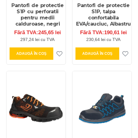
Pantofi de protectie
Pantofi de protectie
S1P cu perforatii
S1P, talpa
pentru medii
confortabila
calduroase, negri
EVA/cauciuc, Albastru
Fără TVA:245,65 lei
Fără TVA:190,61 lei
297,24 lei cu TVA
230,64 lei cu TVA
ADAUGĂ ÎN COŞ
ADAUGĂ ÎN COŞ