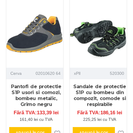
Cerva
02010620 64
xPll
520300
Pantofi de protectie
Sandale de protectie
S1P usori si comozi,
S1P cu bombeu din
bombeu metalic,
compozit, comode si
Grimo negru
respirabile
Fără TVA:133,39 lei
Fără TVA:186,16 lei
161,40 lei cu TVA
225,25 lei cu TVA