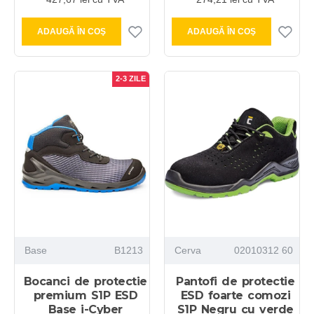
ADAUGĂ ÎN COŞ
ADAUGĂ ÎN COŞ
2-3 ZILE
Base
B1213
Cerva
02010312 60
Bocanci de protectie
Pantofi de protectie
premium S1P ESD
ESD foarte comozi
Base i-Cyber
S1P Negru cu verde