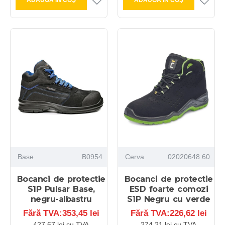
ADAUGĂ ÎN COŞ
ADAUGĂ ÎN COŞ
Base
B0954
Cerva
02020648 60
Bocanci de protectie
Bocanci de protectie
S1P Pulsar Base,
ESD foarte comozi
negru-albastru
S1P Negru cu verde
Fără TVA:353,45 lei
Fără TVA:226,62 lei
427,67 lei cu TVA
274,21 lei cu TVA