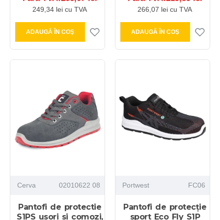
249,34 lei cu TVA
266,07 lei cu TVA
ADAUGĂ ÎN COŞ
ADAUGĂ ÎN COŞ
Cerva
02010622 08
Portwest
FC06
Pantofi de protectie
Pantofi de protecție
S1PS usori si comozi,
sport Eco Fly S1P