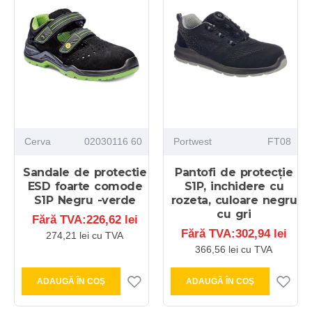
Cerva
02030116 60
Portwest
FT08
Sandale de protectie
Pantofi de protecție
ESD foarte comode
S1P, inchidere cu
S1P Negru -verde
rozeta, culoare negru
cu gri
Fără TVA:226,62 lei
Fără TVA:302,94 lei
274,21 lei cu TVA
366,56 lei cu TVA
ADAUGĂ ÎN COŞ
ADAUGĂ ÎN COŞ