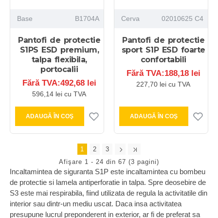
Base
B1704A
Cerva
02010625 C4
Pantofi de protectie
Pantofi de protectie
S1PS ESD premium,
sport S1P ESD foarte
talpa flexibila,
confortabili
portocalii
Fără TVA:188,18 lei
Fără TVA:492,68 lei
227,70 lei cu TVA
596,14 lei cu TVA
ADAUGĂ ÎN COŞ
ADAUGĂ ÎN COŞ
1
2
3
Afişare 1 - 24 din 67 (3 pagini)
Incaltamintea de siguranta S1P este incaltamintea cu bombeu
de protectie si lamela antiperforatie in talpa. Spre deosebire de
S3 este mai respirabila, fiind utilizata de regula la activitatile din
interior sau dintr-un mediu uscat. Daca insa activitatea
presupune lucrul preponderent in exterior, ar fi de preferat sa