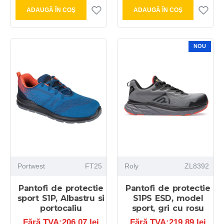
ADAUGĂ ÎN COŞ
ADAUGĂ ÎN COŞ
NOU
Portwest
FT25
Roly
ZL8392
Pantofi de protectie
Pantofi de protectie
sport S1P, Albastru si
S1PS ESD, model
portocaliu
sport, gri cu rosu
Fără TVA:206,07 lei
Fără TVA:219,89 lei