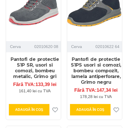
Cerva
02010620 08
Cerva
02010622 64
Pantofi de protectie
Pantofi de protectie
S1P SR, usori si
S1PS usori si comozi,
comozi, bombeu
bombeu compozit,
metalic, Grimo gri
lamela antiperforare,
Grimo negru
Fără TVA:133,39 lei
Fără TVA:147,34 lei
161,40 lei cu TVA
178,28 lei cu TVA
ADAUGĂ ÎN COŞ
ADAUGĂ ÎN COŞ