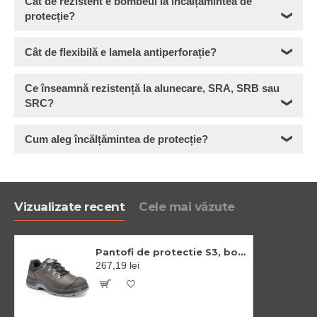
Cât de rezistent e bombeul la încălțămintea de
protecție?
❯
Cât de flexibilă e lamela antiperforație?
❯
Ce înseamnă rezistență la alunecare, SRA, SRB sau
SRC?
❯
Cum aleg încălțămintea de protecție?
❯
Vizualizate recent
Cele mai văzute
Pantofi de protectie S3, bombeu si lamela din otel, brant confortabil EVA
267,19 lei