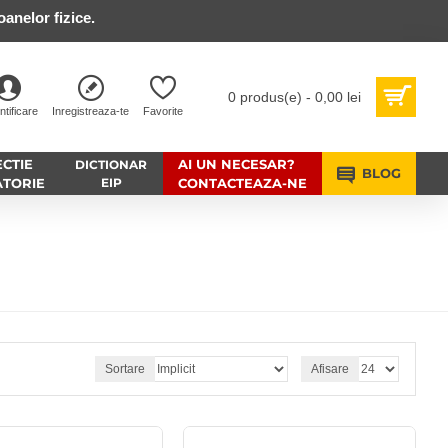
anelor fizice.
0 produs(e) - 0,00 lei
ntificare
Inregistreaza-te
Favorite
CTIE
AI UN NECESAR?
DICTIONAR
BLOG
ATORIE
EIP
CONTACTEAZA-NE
Sortare
Afisare