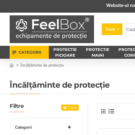
Website-ul no
Toate
PROTECTIE
PROTECTIE
PROTEC
CATEGORII
PICIOARE
MAINI
COR
Încălțăminte de protecție
Încălțăminte de protecție
Filtre
Clear
Categorii