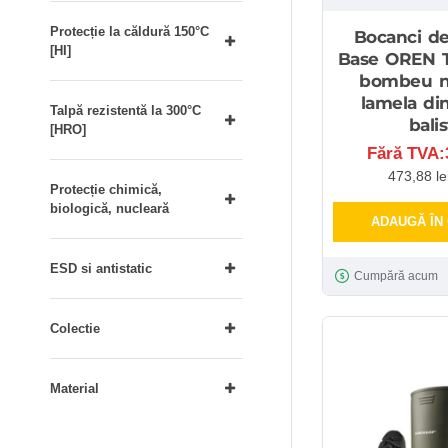
Protecție la căldură 150°C
Bocanci de
[HI]
Base OREN 
bombeu n
lamela din
Talpă rezistentă la 300°C
balis
[HRO]
Fără TVA:3
473,88 le
Protecție chimică,
biologică, nucleară
ADAUGĂ ÎN
ESD si antistatic
Cumpără acum
Colectie
Material