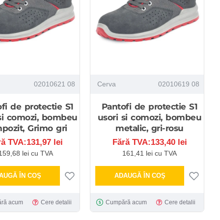
02010621 08
Cerva
02010619 08
fi de protectie S1
Pantofi de protectie S1
 si comozi, bombeu
usori si comozi, bombeu
pozit, Grimo gri
metalic, gri-rosu
ră TVA:131,97 lei
Fără TVA:133,40 lei
159,68 lei cu TVA
161,41 lei cu TVA
AUGĂ ÎN COŞ
ADAUGĂ ÎN COŞ
ră acum
Cere detalii
Cumpără acum
Cere detalii