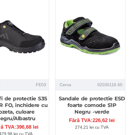
t
FE03
Cerva
02030116 60
i de protectie S3S
Sandale de protectie ESD
R FO, inchidere cu
foarte comode S1P
ozeta, culoare
Negru -verde
egru/Albastru
Fără TVA:226,62 lei
ră TVA:396,68 lei
274,21 lei cu TVA
479,98 lei cu TVA