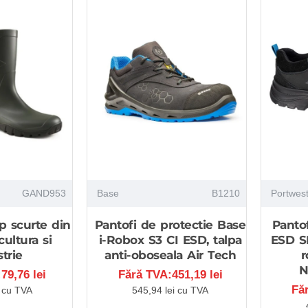
GAND953
Base
B1210
Portwes
 scurte din
Pantofi de protectie Base
Pantof
ultura si
i-Robox S3 CI ESD, talpa
ESD S
trie
anti-oboseala Air Tech
r
N
79,76 lei
Fără TVA:451,19 lei
Fă
i cu TVA
545,94 lei cu TVA