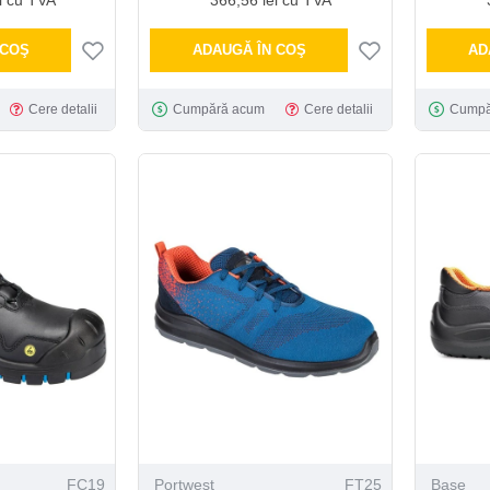
 COŞ
ADAUGĂ ÎN COŞ
AD
Cere detalii
Cumpără acum
Cere detalii
Cumpă
FC19
Portwest
FT25
Base