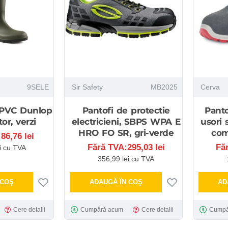
9SELE
Sir Safety
MB2025
Cerva
 PVC Dunlop
Pantofi de protectie
Panto
or, verzi
electricieni, SBPS WPA E
usori
HRO FO SR, gri-verde
com
86,76 lei
Fără TVA:295,03 lei
Fă
i cu TVA
356,99 lei cu TVA
 COŞ
ADAUGĂ ÎN COŞ
AD
Cere detalii
Cumpără acum
Cere detalii
Cumpă