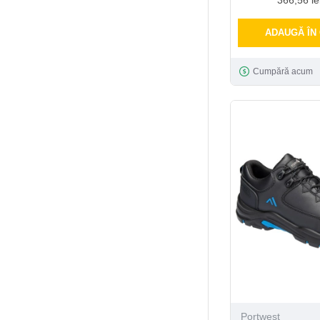
ADAUGĂ ÎN
Cumpără acum
Portwest