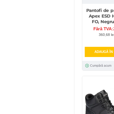
Pantofi de p
Apex ESD 
FO, Negru
Fără TVA:2
360,68 le
ADAUGĂ ÎN
Cumpără acum