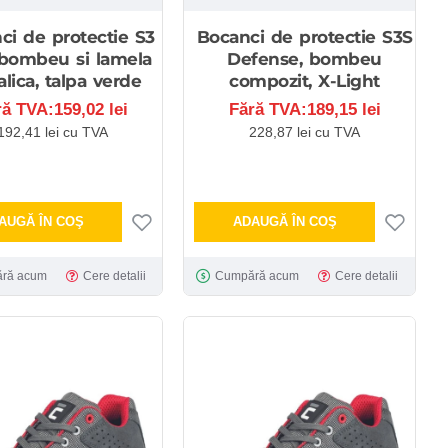
ci de protectie S3
Bocanci de protectie S3S
bombeu si lamela
Defense, bombeu
lica, talpa verde
compozit, X-Light
ră TVA:159,02 lei
Fără TVA:189,15 lei
192,41 lei cu TVA
228,87 lei cu TVA
AUGĂ ÎN COŞ
ADAUGĂ ÎN COŞ
ră acum
Cere detalii
Cumpără acum
Cere detalii