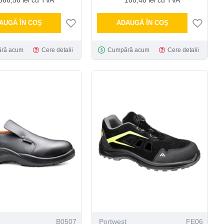
AUGĂ ÎN COŞ
ADAUGĂ ÎN COŞ
ră acum
Cere detalii
Cumpără acum
Cere detalii
B0507
Portwest
FE06