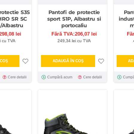
rotectie S3S
Pantofi de protectie
Pan
HRO SR SC
sport S1P, Albastru si
indus
/Albastru
portocaliu
m
98,08 lei
Fără TVA:206,07 lei
Fă
i cu TVA
249,34 lei cu TVA
 COŞ
ADAUGĂ ÎN COŞ
AD
Cere detalii
Cumpără acum
Cere detalii
Cumpă