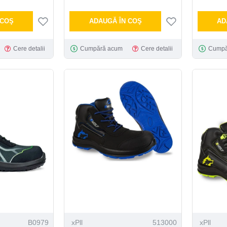
 COŞ
ADAUGĂ ÎN COŞ
AD
Cere detalii
Cumpără acum
Cere detalii
Cumpă
B0979
xPll
513000
xPll