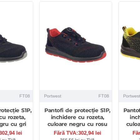
FT08
Portwest
FT08
Portwes
otecție S1P,
Pantofi de protecție S1P,
Pantof
cu rozeta,
inchidere cu rozeta,
inc
gru cu gri
culoare negru cu rosu
culo
02,94 lei
Fără TVA:302,94 lei
Fă
i cu TVA
366,56 lei cu TVA