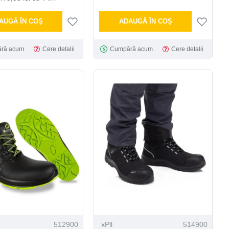
AUGĂ ÎN COŞ
ADAUGĂ ÎN COŞ
ră acum
Cere detalii
Cumpără acum
Cere detalii
512900
xPll
514900