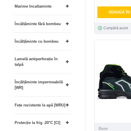
Marime Incaltaminte
ADAUGĂ ÎN
Încălțăminte fără bombeu
Cumpără acum
Încălțăminte cu bombeu
Lamelă antiperforație în
talpă
Încălțăminte impermeabilă
[WR]
Fețe rezistente la apă [WRU]
Protecție la frig -20°C [CI]
Base