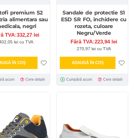
tofi premium S2
Sandale de protectie S1
tria alimentara sau
ESD SR FO, inchidere cu
edicala, negri
rozeta, culoare
Negru/Verde
ră TVA:332,27 lei
Fără TVA:223,94 lei
402,05 lei cu TVA
270,97 lei cu TVA
AUGĂ ÎN COŞ
ADAUGĂ ÎN COŞ
ră acum
Cere detalii
Cumpără acum
Cere detalii