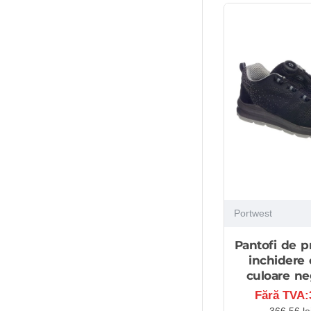
Portwest
Pantofi de pr
inchidere 
culoare ne
Fără TVA:3
366,56 le