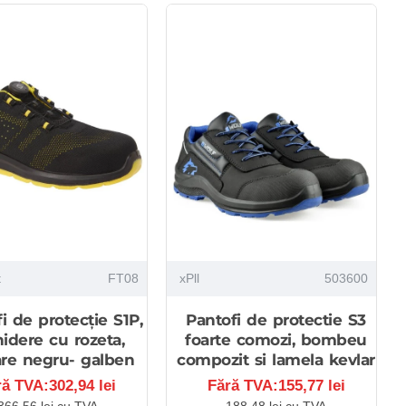
t
FT08
xPll
503600
i de protecție S1P,
Pantofi de protectie S3
hidere cu rozeta,
foarte comozi, bombeu
are negru- galben
compozit si lamela kevlar
ră TVA:302,94 lei
Fără TVA:155,77 lei
366,56 lei cu TVA
188,48 lei cu TVA