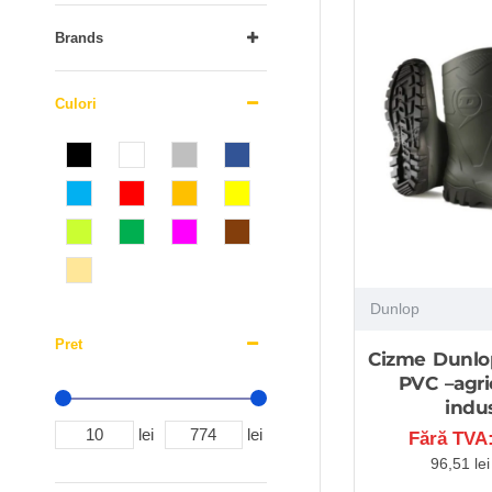
Brands
Culori
Dunlop
Pret
Cizme Dunlop
PVC –agric
indus
lei
lei
Fără TVA:
96,51 le