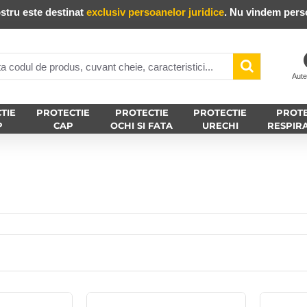
stru este destinat
exclusiv persoanelor juridice
. Nu vindem perso
Aute
TIE
PROTECTIE
PROTECTIE
PROTECTIE
PROTE
P
CAP
OCHI SI FATA
URECHI
RESPIR