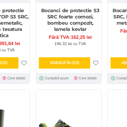
 protectie
Bocanci de protectie S3
Bocan
TOP S3 SRC,
SRC foarte comozi,
SRC, 
emetalic,
bombeu compozit,
meta
 tesatura
lamela kevlar
Fă
tica
Fără TVA:162,25 lei
91,64 lei
196,32 lei cu TVA
i cu TVA
 COŞ
ADAUGĂ ÎN COŞ
AD
Cere detalii
Cumpără acum
Cere detalii
Cumpă