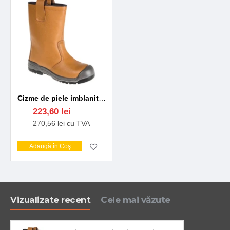
Cizme de piele imblanite, bombeu metalic si lamela, varf antiuzura, S1P CI, [FW13] Maro deschis
223,60 lei
270,56 lei cu TVA
Adaugă în Coş
Vizualizate recent
Cele mai văzute