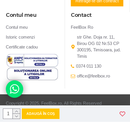
Retrage-te din contract
Contul meu
Contact
Contul meu
FeelBox Ro
Istoric comenzi
str Ghe. Doja nr. 11,
Birou OG 02 Nr.53 CP
Certificate cadou
300195, Timisoara, jud.
Timis
0374 011 130
office@feelbox.ro
Copyright © 2025, FeelBox.ro, All Rights Reserved
ADAUGĂ ÎN COŞ