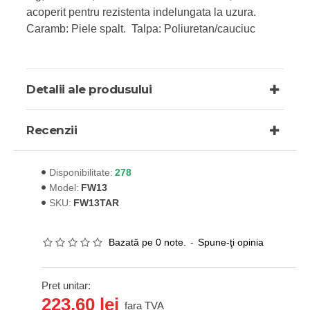
acoperit pentru rezistenta indelungata la uzura.
Caramb: Piele spalt. Talpa: Poliuretan/cauciuc
Detalii ale produsului
Recenzii
278
Disponibilitate:
FW13
Model:
FW13TAR
SKU:
Bazată pe 0 note.
-
Spune-ţi opinia
Pret unitar:
223,60 lei
fara TVA