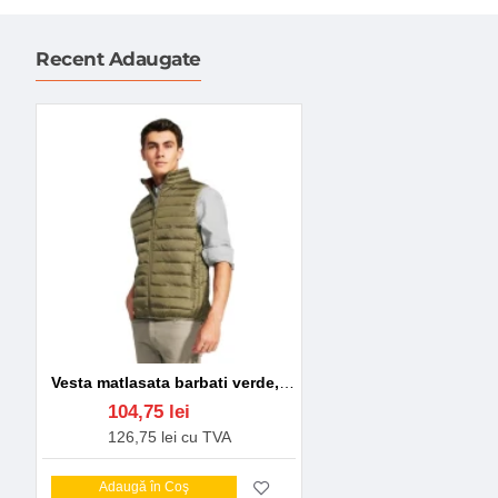
Recent Adaugate
Vesta matlasata barbati verde, albastru, bleumarin, rosu, visinie, neagra
104,75 lei
126,75 lei cu TVA
Adaugă în Coş