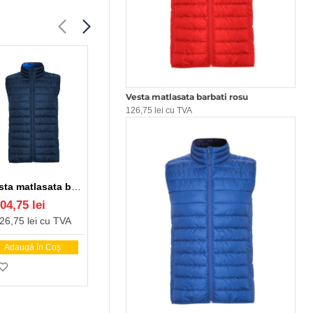
Vesta matlasata barbati rosu
126,75 lei cu TVA
Vesta matlasata barbati bleumarin
Vesta matlasata barbati rosu
Vesta matlasata barbati albastru royal
04,75 lei
104,75 lei
104,75 lei
26,75 lei cu TVA
126,75 lei cu TVA
126,75 lei cu TVA
Adaugă în Coş
Adaugă în Coş
Adaugă în Coş