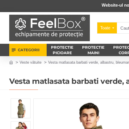
Website-ul no
Toate
PROTECTIE
PROTECTIE
PROTEC
CATEGORII
PICIOARE
MAINI
COR
Veste vătuite
Vesta matlasata barbati verde, albastru, bleumari
Vesta matlasata barbati verde, a