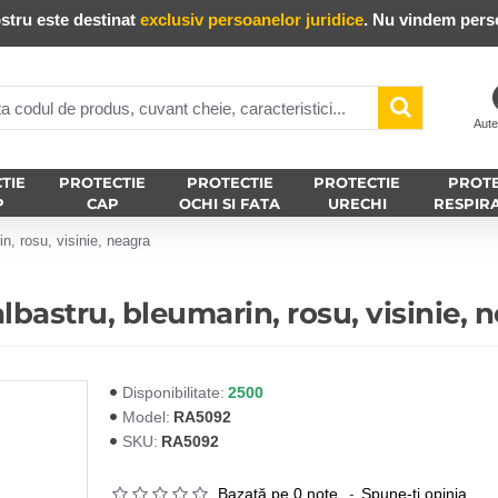
stru este destinat
exclusiv persoanelor juridice
. Nu vindem perso
Aute
TIE
PROTECTIE
PROTECTIE
PROTECTIE
PROTE
P
CAP
OCHI SI FATA
URECHI
RESPIR
n, rosu, visinie, neagra
lbastru, bleumarin, rosu, visinie, 
2500
Disponibilitate:
RA5092
Model:
RA5092
SKU:
Bazată pe 0 note.
-
Spune-ţi opinia