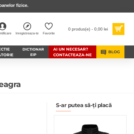
anelor fizice.
0 produs(e) - 0,00 lei
ntificare
Inregistreaza-te
Favorite
CTIE
AI UN NECESAR?
DICTIONAR
BLOG
ATORIE
EIP
CONTACTEAZA-NE
neagra
S-ar putea să-ți placă