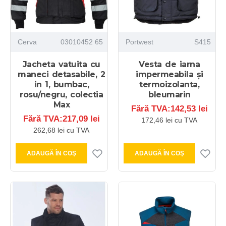
Cerva
03010452 65
Portwest
S415
Jacheta vatuita cu
Vesta de iarna
maneci detasabile, 2
impermeabila și
in 1, bumbac,
termoizolanta,
rosu/negru, colectia
bleumarin
Max
Fără TVA:142,53 lei
Fără TVA:217,09 lei
172,46 lei cu TVA
262,68 lei cu TVA
ADAUGĂ ÎN COŞ
ADAUGĂ ÎN COŞ