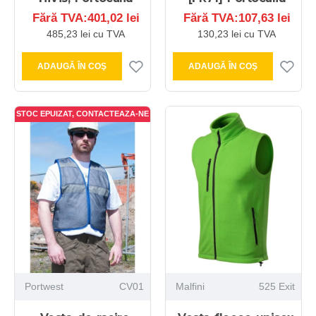
Fără TVA:401,02 lei
Fără TVA:107,63 lei
485,23 lei cu TVA
130,23 lei cu TVA
ADAUGĂ ÎN COŞ
ADAUGĂ ÎN COŞ
STOC EPUIZAT, CONTACTEAZA-NE
Portwest
CV01
Malfini
525 Exit