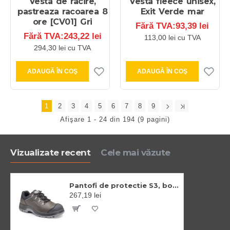
Vesta de racire,
Vesta fleece unisex,
pastreaza racoarea 8
Exit Verde mar
ore [CV01] Gri
Fără TVA:93,39 lei
Fără TVA:243,22 lei
113,00 lei cu TVA
294,30 lei cu TVA
ADAUGĂ ÎN COŞ
ADAUGĂ ÎN COŞ
1
2
3
4
5
6
7
8
9
Afişare 1 - 24 din 194 (9 pagini)
Vizualizate recent
Cele mai văzute
Pantofi de protectie S3, bombeu si lamela din otel, brant confortabil EVA
267,19 lei