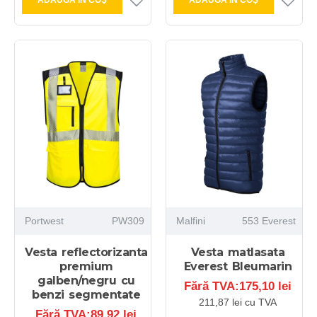
ADAUGĂ ÎN COŞ
ADAUGĂ ÎN COŞ
Portwest
PW309
Malfini
553 Everest
Vesta reflectorizanta
Vesta matlasata
premium
Everest Bleumarin
galben/negru cu
Fără TVA:175,10 lei
benzi segmentate
211,87 lei cu TVA
Fără TVA:89,92 lei