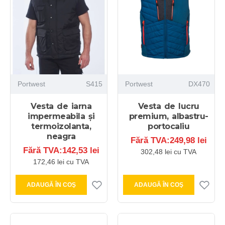
Portwest
S415
Portwest
DX470
Vesta de iarna
Vesta de lucru
impermeabila și
premium, albastru-
termoizolanta,
portocaliu
neagra
Fără TVA:249,98 lei
Fără TVA:142,53 lei
302,48 lei cu TVA
172,46 lei cu TVA
ADAUGĂ ÎN COŞ
ADAUGĂ ÎN COŞ