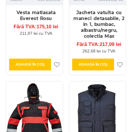
Vesta matlasata
Jacheta vatuita cu
Everest Rosu
maneci detasabile, 2
in 1, bumbac,
Fără TVA:175,10 lei
albastru/negru,
211,87 lei cu TVA
colectia Max
Fără TVA:217,09 lei
262,68 lei cu TVA
ADAUGĂ ÎN COŞ
ADAUGĂ ÎN COŞ