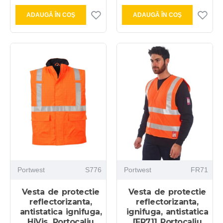
ADAUGĂ ÎN COŞ
ADAUGĂ ÎN COŞ
Portwest
S776
Portwest
FR71
Vesta de protectie
Vesta de protectie
reflectorizanta,
reflectorizanta,
antistatica ignifuga,
ignifuga, antistatica
HiVis, Portocaliu
[FR71] Portocaliu