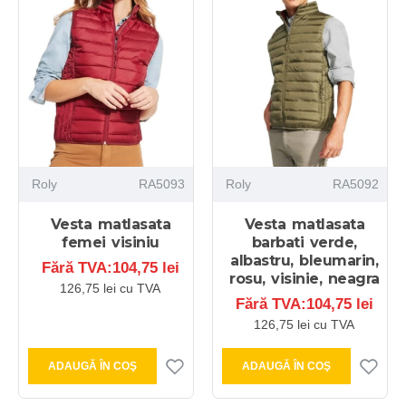
Roly
RA5093
Roly
RA5092
Vesta matlasata
Vesta matlasata
femei visiniu
barbati verde,
albastru, bleumarin,
Fără TVA:104,75 lei
rosu, visinie, neagra
126,75 lei cu TVA
Fără TVA:104,75 lei
126,75 lei cu TVA
ADAUGĂ ÎN COŞ
ADAUGĂ ÎN COŞ