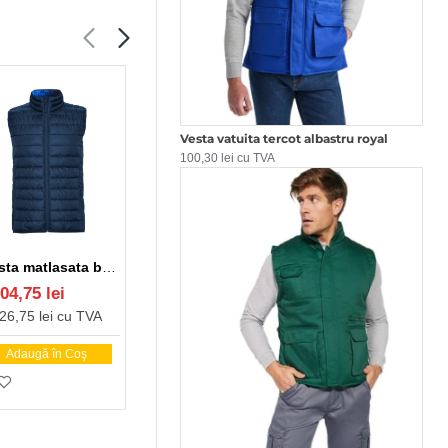
Vesta vatuita tercot albastru royal
100,30 lei cu TVA
Vesta matlasata barbati bleumarin
Vesta matlasata barbati rosu
Vesta matlasata barbati albastru royal
04,75 lei
104,75 lei
104,75 lei
26,75 lei cu TVA
126,75 lei cu TVA
126,75 lei cu TVA
Adaugă în Coş
Adaugă în Coş
Adaugă în Coş