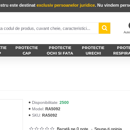
stru este destinat
exclusiv persoanelor juridice
. Nu vindem perso
Aute
TIE
PROTECTIE
PROTECTIE
PROTECTIE
PROTE
P
CAP
OCHI SI FATA
URECHI
RESPIR
2500
Disponibilitate:
RA5092
Model:
RA5092
SKU:
Bazată pe 0 note.
-
Spune-ţi opinia