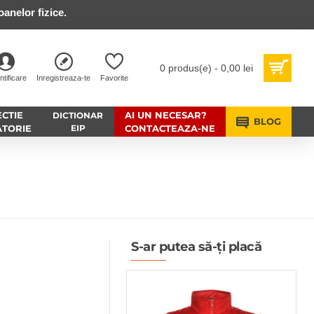
anelor fizice.
0 produs(e) - 0,00 lei
ntificare
Inregistreaza-te
Favorite
CTIE
AI UN NECESAR?
DICTIONAR
BLOG
ATORIE
EIP
CONTACTEAZA-NE
S-ar putea să-ți placă