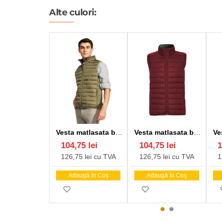
Alte culori:
Vesta matlasata barbati verde, albastru, bleumarin, rosu, visinie, neagra
Vesta matlasata barbati visiniu
104,75 lei
104,75 lei
1
126,75 lei cu TVA
126,75 lei cu TVA
1
Adaugă în Coş
Adaugă în Coş