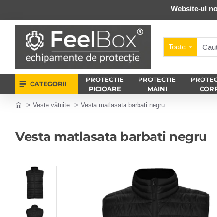
Website-ul no
Toate
PROTECTIE
PROTECTIE
PROTEC
CATEGORII
PICIOARE
MAINI
COR
Veste vătuite
Vesta matlasata barbati negru
Vesta matlasata barbati negru