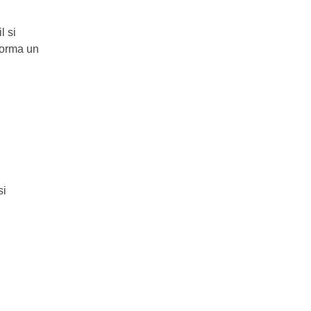
l si
forma un
si