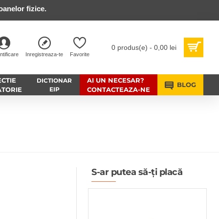
anelor fizice.
0 produs(e) - 0,00 lei
ntificare
Inregistreaza-te
Favorite
CTIE
AI UN NECESAR?
DICTIONAR
BLOG
ATORIE
EIP
CONTACTEAZA-NE
S-ar putea să-ți placă