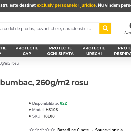
stru este destinat
exclusiv persoanelor juridice
. Nu vindem perso
Aute
TIE
PROTECTIE
PROTECTIE
PROTECTIE
PROTE
P
CAP
OCHI SI FATA
URECHI
RESPIR
60g/m2 rosu
, bumbac, 260g/m2 rosu
622
Disponibilitate:
H8108
Model:
H8108
SKU:
Bazată pe 0 note.
-
Spune-ţi opinia