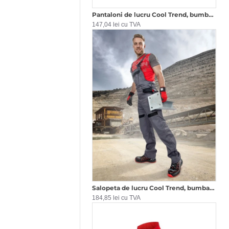
Pantaloni de lucru Cool Trend, bumbac 260g/m2 Gri
147,04 lei cu TVA
Salopeta de lucru Cool Trend, bumbac, 260g/m2 gri
184,85 lei cu TVA