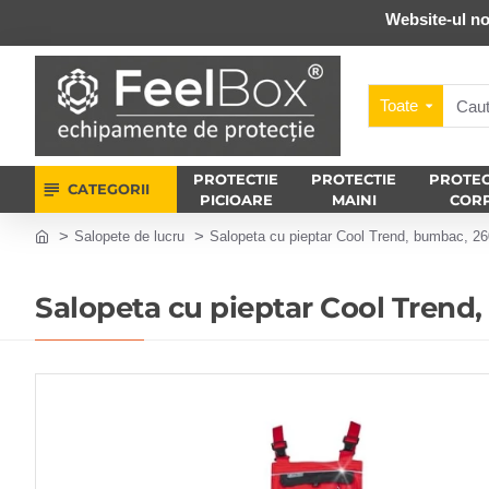
Website-ul no
Toate
PROTECTIE
PROTECTIE
PROTEC
CATEGORII
PICIOARE
MAINI
COR
Salopete de lucru
Salopeta cu pieptar Cool Trend, bumbac, 2
Salopeta cu pieptar Cool Trend