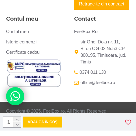
Retrage-te din contract
Contul meu
Contact
Contul meu
FeelBox Ro
Istoric comenzi
str Ghe. Doja nr. 11,
Birou OG 02 Nr.53 CP
Certificate cadou
300195, Timisoara, jud.
Timis
0374 011 130
office@feelbox.ro
Copyright © 2025, FeelBox.ro, All Rights Reserved
ADAUGĂ ÎN COŞ