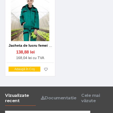
Jacheta de lucru femei verde
138,88 lei
168,04 lei cu TVA
Adaugă în Coş
Vizualizate
Cele mai
Documentatie
recent
văzute