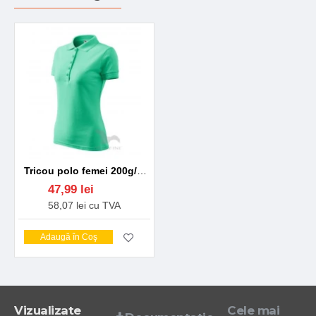
Tricou polo femei 200g/m2, Malfini Pique Polo 210, Verde menta
47,99 lei
58,07 lei cu TVA
Adaugă în Coş
Vizualizate
Cele mai