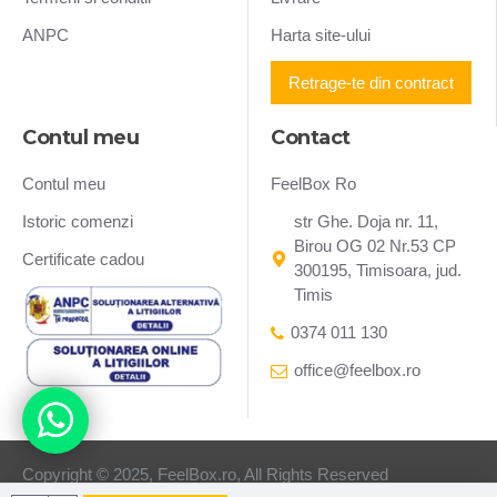
ANPC
Harta site-ului
Retrage-te din contract
Contul meu
Contact
Contul meu
FeelBox Ro
Istoric comenzi
str Ghe. Doja nr. 11,
Birou OG 02 Nr.53 CP
Certificate cadou
300195, Timisoara, jud.
Timis
0374 011 130
office@feelbox.ro
Copyright © 2025, FeelBox.ro, All Rights Reserved