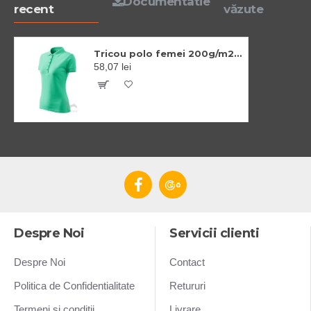
Documentatie
recent
văzute
Tricou polo femei 200g/m2, Malfini Pique Polo 210, Verde menta
58,07 lei
Despre Noi
Servicii clienti
Despre Noi
Contact
Politica de Confidentialitate
Retururi
Termeni si conditii
Livrare