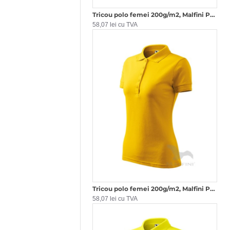
Tricou polo femei 200g/m2, Malfini Pique Polo 210, Verde iarba
58,07 lei cu TVA
Tricou polo femei 200g/m2, Malfini Pique Polo 210, Galben
58,07 lei cu TVA