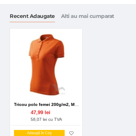
Recent Adaugate
Alti au mai cumparat
Tricou polo femei 200g/m2, Malfini Pique Polo 210, Portocaliu
47,99 lei
58,07 lei cu TVA
Adaugă în Coş