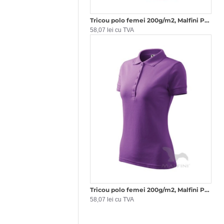
Tricou polo femei 200g/m2, Malfini Pique Polo 210, Roz Magenta
58,07 lei cu TVA
Tricou polo femei 200g/m2, Malfini Pique Polo 210, Violet
58,07 lei cu TVA