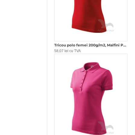
Tricou polo femei 200g/m2, Malfini Pique Polo 210, Rosu
58,07 lei cu TVA