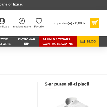
anelor fizice.
0 produs(e) - 0,00 lei
ntificare
Inregistreaza-te
Favorite
CTIE
AI UN NECESAR?
DICTIONAR
BLOG
ATORIE
EIP
CONTACTEAZA-NE
S-ar putea să-ți placă