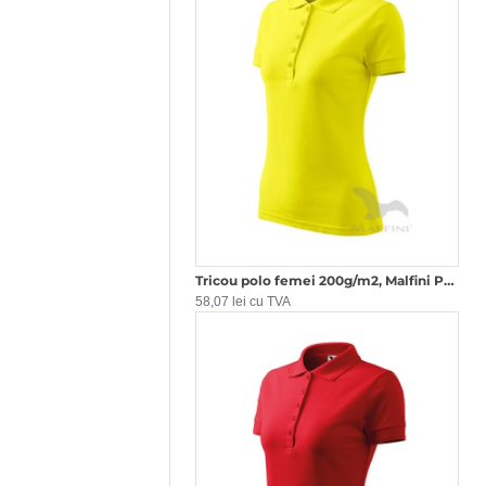
Tricou polo femei 200g/m2, Malfini Pique Polo 210, Galben Lamaie
58,07 lei cu TVA