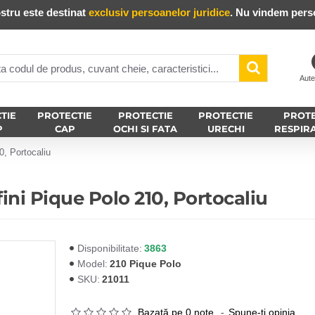
stru este destinat
exclusiv persoanelor juridice
. Nu vindem perso
Aute
TIE
PROTECTIE
PROTECTIE
PROTECTIE
PROTE
P
CAP
OCHI SI FATA
URECHI
RESPIR
0, Portocaliu
ini Pique Polo 210, Portocaliu
3863
Disponibilitate:
210 Pique Polo
Model:
21011
SKU:
Bazată pe 0 note.
-
Spune-ţi opinia