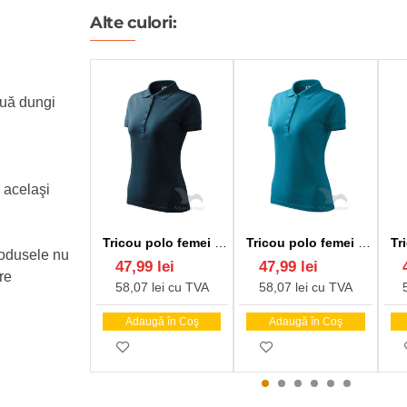
Alte culori:
ouă dungi
n acelaşi
Tricou polo femei 200g/m2, Malfini Pique Polo 210, bleumarin
Tricou polo femei 200g/m2, Malfini Pique Polo 210, Turcoaz inchis
rodusele nu
47,99 lei
47,99 lei
re
58,07 lei cu TVA
58,07 lei cu TVA
Adaugă în Coş
Adaugă în Coş