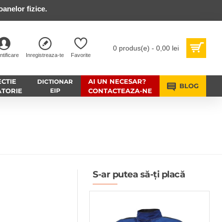
anelor fizice.
0 produs(e) - 0,00 lei
ntificare
Inregistreaza-te
Favorite
CTIE
AI UN NECESAR?
DICTIONAR
BLOG
ATORIE
EIP
CONTACTEAZA-NE
S-ar putea să-ți placă