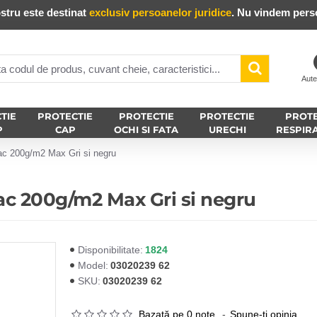
stru este destinat
exclusiv persoanelor juridice
. Nu vindem perso
Aute
TIE
PROTECTIE
PROTECTIE
PROTECTIE
PROTE
P
CAP
OCHI SI FATA
URECHI
RESPIR
ac 200g/m2 Max Gri si negru
ac 200g/m2 Max Gri si negru
1824
Disponibilitate:
03020239 62
Model:
03020239 62
SKU:
Bazată pe 0 note.
-
Spune-ţi opinia