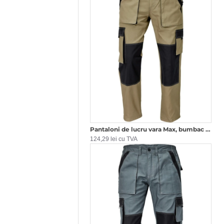
Pantaloni de lucru vara Max, bumbac 200g/mp Max , Bej cu negru
124,29 lei cu TVA