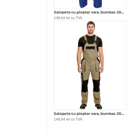
Salopeta cu pieptar vara, bumbac 200g/m2 Max Albastru negru
148,64 lei cu TVA
Salopeta cu pieptar vara, bumbac 200g/m2 Max Bej cu negru
148,64 lei cu TVA