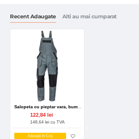
Recent Adaugate
Alti au mai cumparat
Salopeta cu pieptar vara, bumbac 200g/m2 Max Gri si negru
122,84 lei
148,64 lei cu TVA
Adaugă în Coş