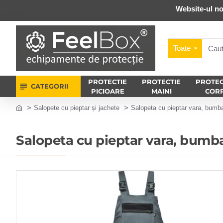
Website-ul no
Toate
PROTECTIE
PROTECTIE
PROTEC
CATEGORII
PICIOARE
MAINI
COR
Salopete cu pieptar și jachete
Salopeta cu pieptar vara, bumb
Salopeta cu pieptar vara, bumb