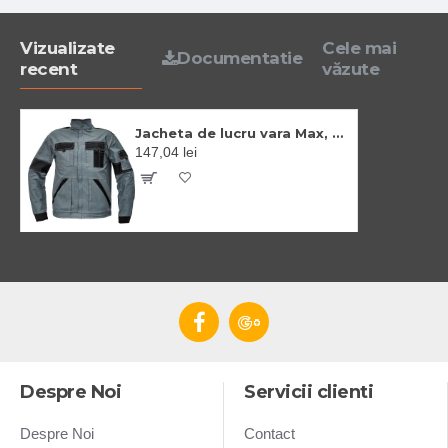
Vizualizate
Cele mai
Documentatie
recent
văzute
Jacheta de lucru vara Max, bumbac 200g/m2, Gri si negru
147,04 lei
Despre Noi
Servicii clienti
Despre Noi
Contact