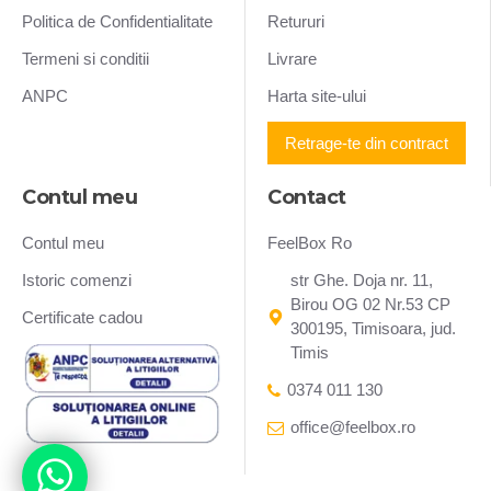
Politica de Confidentialitate
Retururi
Termeni si conditii
Livrare
ANPC
Harta site-ului
Retrage-te din contract
Contul meu
Contact
Contul meu
FeelBox Ro
Istoric comenzi
str Ghe. Doja nr. 11,
Birou OG 02 Nr.53 CP
Certificate cadou
300195, Timisoara, jud.
Timis
0374 011 130
office@feelbox.ro