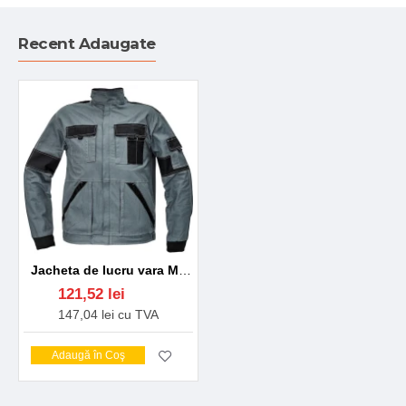
Recent Adaugate
Jacheta de lucru vara Max, bumbac 200g/m2, Gri si negru
121,52 lei
147,04 lei cu TVA
Adaugă în Coş