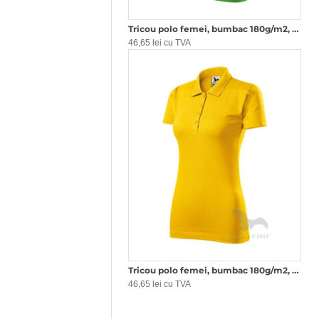
Tricou polo femei, bumbac 180g/m2, Malfini Single J.223, Verde mar
46,65 lei cu TVA
Tricou polo femei, bumbac 180g/m2, Malfini Single J.223, Galben
46,65 lei cu TVA