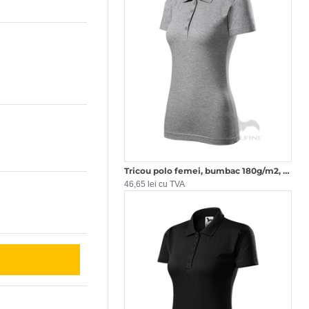
Tricou polo femei, bumbac 180g/m2, Malfini Single J.223, Gri inchis
46,65 lei cu TVA