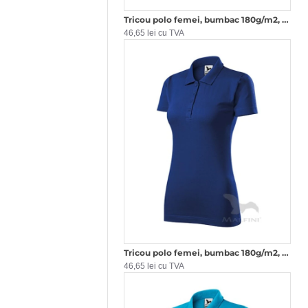
Tricou polo femei, bumbac 180g/m2, Malfini Single J.223, Bleumarin
46,65 lei cu TVA
Tricou polo femei, bumbac 180g/m2, Malfini Single J.223, Albastru regal
46,65 lei cu TVA