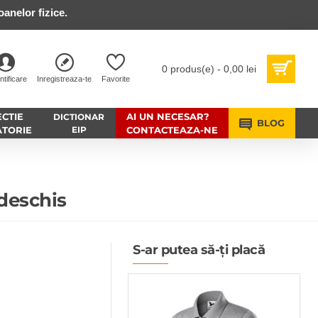
anelor fizice.
0 produs(e) - 0,00 lei
ntificare
Inregistreaza-te
Favorite
CTIE
AI UN NECESAR?
DICTIONAR
BLOG
ATORIE
EIP
CONTACTEAZA-NE
 deschis
S-ar putea să-ți placă