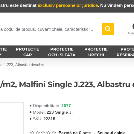
stru este destinat
exclusiv persoanelor juridice
. Nu vindem perso
Aute
TIE
PROTECTIE
PROTECTIE
PROTECTIE
PROTE
P
CAP
OCHI SI FATA
URECHI
RESPIR
e J.223, Albastru deschis
m2, Malfini Single J.223, Albastru
2677
Disponibilitate:
223 Single J.
Model:
22315
SKU:
Bazată pe 0 note.
-
Spune-ţi opinia