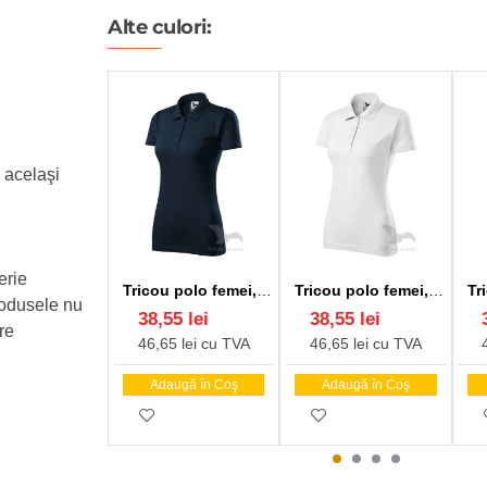
Alte culori:
n acelaşi
erie
Tricou polo femei, bumbac 180g/m2, Malfini Single J.223, Bleumarin
Tricou polo femei, bumbac 180g/m2, Malfini Single J.223, Alb
rodusele nu
38,55 lei
38,55 lei
re
46,65 lei cu TVA
46,65 lei cu TVA
Adaugă în Coş
Adaugă în Coş