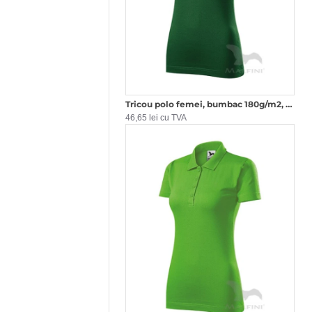
Tricou polo femei, bumbac 180g/m2, Malfini Single J.223, Verde sticla
46,65 lei cu TVA