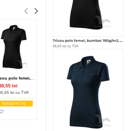
Tricou polo femei, bumbac 180g/m2, Malfini Single J.223, Negru
46,65 lei cu TVA
Tricou polo femei, bumbac 180g/m2, Malfini Single J.223, Negru
Tricou polo femei, bumbac 180g/m2, Malfini Single J.223, Verde mar
Tricou polo femei, bumbac 180g/m2, Malfini Single J.223, Turcoaz
38,55 lei
38,55 lei
38,55 lei
46,65 lei cu TVA
46,65 lei cu TVA
46,65 lei cu TVA
Adaugă în Coş
Adaugă în Coş
Adaugă în Coş