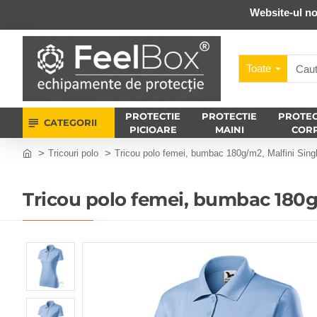
Website-ul no
Toate
PROTECTIE
PROTECTIE
PROTEC
CATEGORII
PICIOARE
MAINI
COR
Tricouri polo
Tricou polo femei, bumbac 180g/m2, Malfini Singl
Tricou polo femei, bumbac 180g/