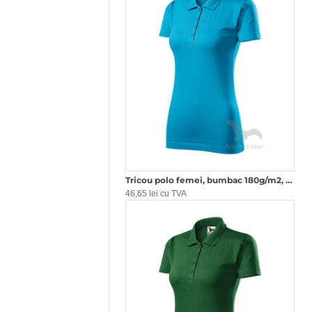
Tricou polo femei, bumbac 180g/m2, Malfini Single J.223, Turcoaz
46,65 lei cu TVA