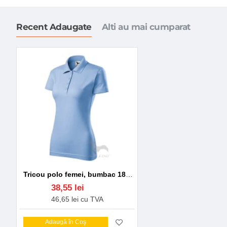
Recent Adaugate
Alti au mai cumparat
Tricou polo femei, bumbac 180g/m2, Malfini Single J.223, Albastru deschis
38,55 lei
46,65 lei cu TVA
Adaugă în Coş