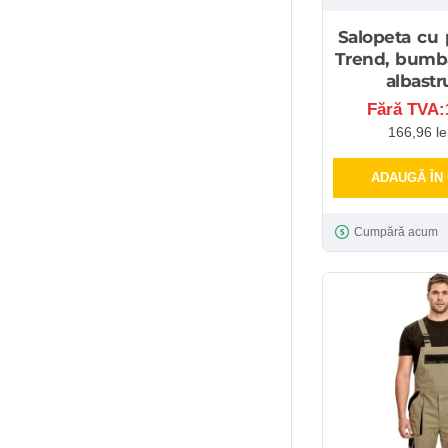
Salopeta cu 
Trend, bumb
albastr
Fără TVA:1
166,96 le
ADAUGĂ ÎN
Cumpără acum