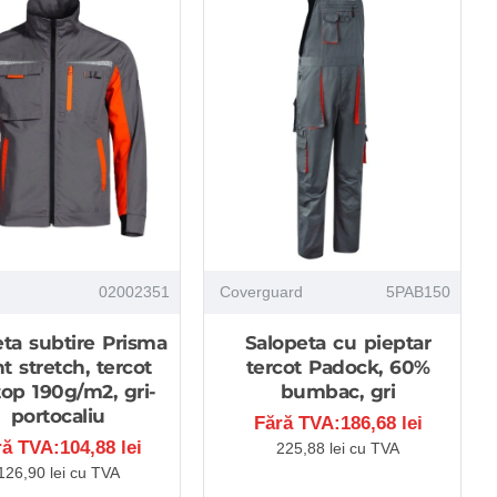
02002351
Coverguard
5PAB150
ta subtire Prisma
Salopeta cu pieptar
t stretch, tercot
tercot Padock, 60%
top 190g/m2, gri-
bumbac, gri
portocaliu
Fără TVA:186,68 lei
ră TVA:104,88 lei
225,88 lei cu TVA
126,90 lei cu TVA