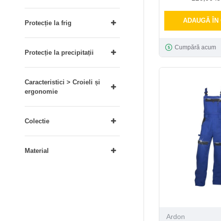
ADAUGĂ ÎN
Protecție la frig
Cumpără acum
Protecție la precipitații
Caracteristici > Croieli și
ergonomie
Colectie
Material
Ardon