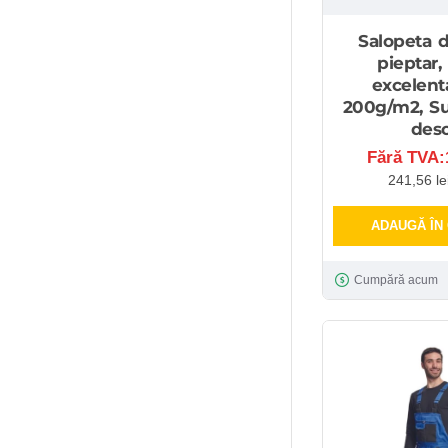
Salopeta d
pieptar, 
excelenta
200g/m2, S
desc
Fără TVA:1
241,56 le
ADAUGĂ ÎN
Cumpără acum