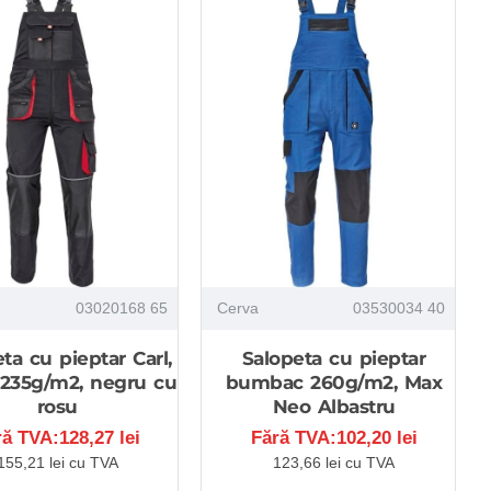
03020168 65
Cerva
03530034 40
ta cu pieptar Carl,
Salopeta cu pieptar
 235g/m2, negru cu
bumbac 260g/m2, Max
rosu
Neo Albastru
ră TVA:128,27 lei
Fără TVA:102,20 lei
155,21 lei cu TVA
123,66 lei cu TVA