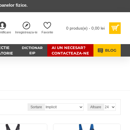
anelor fizice.
0 produs(e) - 0,00 lei
ntificare
Inregistreaza-te
Favorite
CTIE
AI UN NECESAR?
DICTIONAR
BLOG
ATORIE
EIP
CONTACTEAZA-NE
Sortare
Afisare