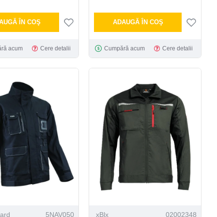
AUGĂ ÎN COŞ
ADAUGĂ ÎN COŞ
ră acum
Cere detalii
Cumpără acum
Cere detalii
ard
5NAV050
xBlx
02002348