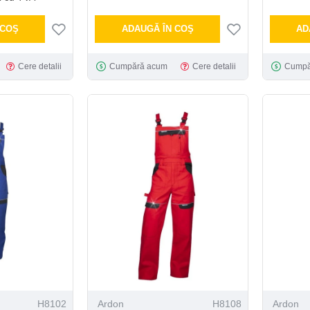
 COŞ
ADAUGĂ ÎN COŞ
AD
Cere detalii
Cumpără acum
Cere detalii
Cumpă
H8102
Ardon
H8108
Ardon