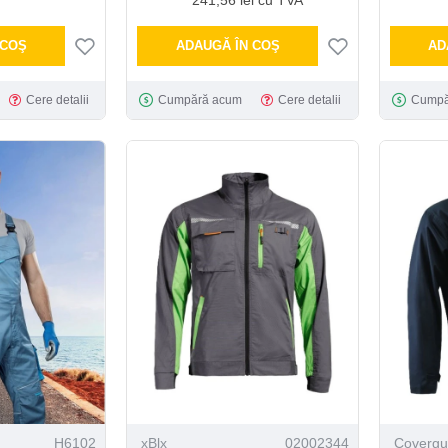
 COŞ
ADAUGĂ ÎN COŞ
AD
Cere detalii
Cumpără acum
Cere detalii
Cumpă
H6102
xBlx
02002344
Covergu