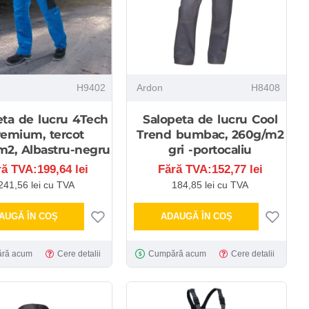
H9402
Ardon
H8408
eta de lucru 4Tech
Salopeta de lucru Cool
remium, tercot
Trend bumbac, 260g/m2
m2, Albastru-negru
gri -portocaliu
ră TVA:199,64 lei
Fără TVA:152,77 lei
241,56 lei cu TVA
184,85 lei cu TVA
AUGĂ ÎN COŞ
ADAUGĂ ÎN COŞ
ră acum
Cere detalii
Cumpără acum
Cere detalii