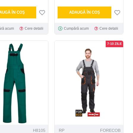
AUGĂ ÎN COŞ
ADAUGĂ ÎN COŞ
ră acum
Cere detalii
Cumpără acum
Cere detalii
7-10 ZILE
H8105
RP
FORECOB