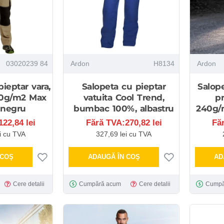
03020239 84
Ardon
H8134
Ardon
ieptar vara,
Salopeta cu pieptar
Salop
0g/m2 Max
vatuita Cool Trend,
p
 negru
bumbac 100%, albastru
240g/
22,84 lei
Fără TVA:270,82 lei
Fă
i cu TVA
327,69 lei cu TVA
 COŞ
ADAUGĂ ÎN COŞ
AD
Cere detalii
Cumpără acum
Cere detalii
Cumpă