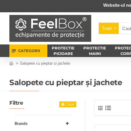
Website-ul no
Toate
PROTECTIE
PROTECTIE
PROTEC
CATEGORII
PICIOARE
MAINI
COR
Salopete cu pieptar și jachete
Salopete cu pieptar și jachete
Filtre
Clear
Brands