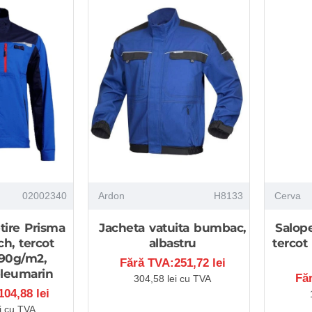
02002340
Ardon
H8133
Cerva
tire Prisma
Jacheta vatuita bumbac,
Salope
ch, tercot
albastru
tercot
190g/m2,
Fără TVA:251,72 lei
bleumarin
Fă
304,58 lei cu TVA
04,88 lei
i cu TVA