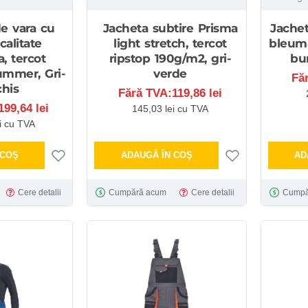
e vara cu
Jacheta subtire Prisma
Jache
calitate
light stretch, tercot
bleuma
, tercot
ripstop 190g/m2, gri-
bu
ummer, Gri-
verde
Fă
his
Fără TVA:119,86 lei
99,64 lei
145,03 lei cu TVA
i cu TVA
 COŞ
ADAUGĂ ÎN COŞ
AD
Cere detalii
Cumpără acum
Cere detalii
Cumpă