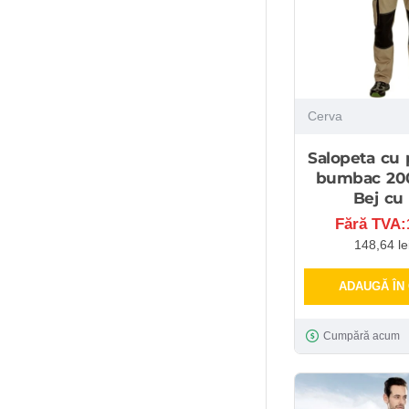
Cerva
Salopeta cu p
bumbac 20
Bej cu
Fără TVA:1
148,64 le
ADAUGĂ ÎN
Cumpără acum