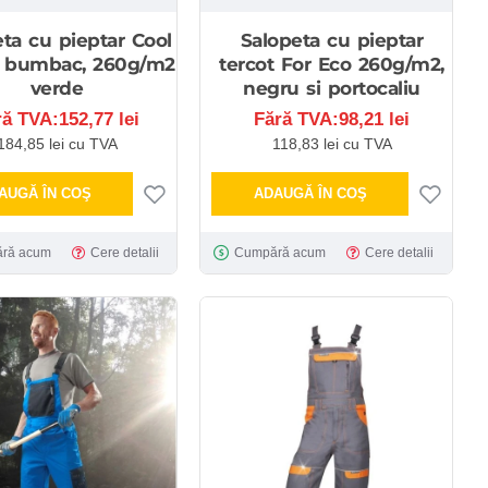
ta cu pieptar Cool
Salopeta cu pieptar
, bumbac, 260g/m2
tercot For Eco 260g/m2,
verde
negru si portocaliu
ră TVA:152,77 lei
Fără TVA:98,21 lei
184,85 lei cu TVA
118,83 lei cu TVA
AUGĂ ÎN COŞ
ADAUGĂ ÎN COŞ
ră acum
Cere detalii
Cumpără acum
Cere detalii