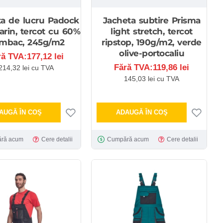
ta de lucru Padock
Jacheta subtire Prisma
rin, tercot cu 60%
light stretch, tercot
mbac, 245g/m2
ripstop, 190g/m2, verde
olive-portocaliu
ră TVA:177,12 lei
Fără TVA:119,86 lei
214,32 lei cu TVA
145,03 lei cu TVA
AUGĂ ÎN COŞ
ADAUGĂ ÎN COŞ
ră acum
Cere detalii
Cumpără acum
Cere detalii