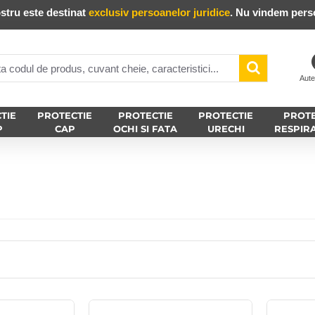
stru este destinat
exclusiv persoanelor juridice
. Nu vindem perso
Aute
TIE
PROTECTIE
PROTECTIE
PROTECTIE
PROTE
P
CAP
OCHI SI FATA
URECHI
RESPIR