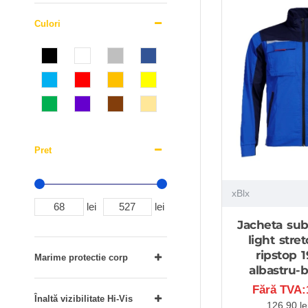
Culori
Pret
xBlx
lei
lei
Jacheta sub
light stret
ripstop 
Marime protectie corp
albastru-
Fără TVA:1
Înaltă vizibilitate Hi-Vis
126,90 le