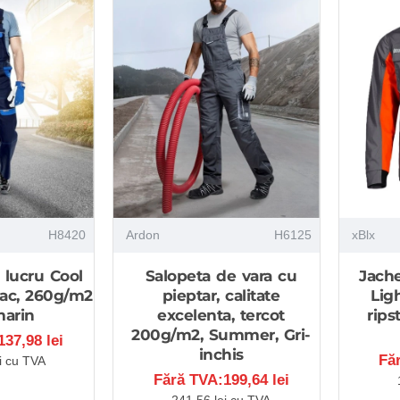
H8420
Ardon
H6125
xBlx
 lucru Cool
Salopeta de vara cu
Jache
ac, 260g/m2
pieptar, calitate
Ligh
marin
excelenta, tercot
rips
200g/m2, Summer, Gri-
37,98 lei
inchis
Fă
i cu TVA
Fără TVA:199,64 lei
241,56 lei cu TVA