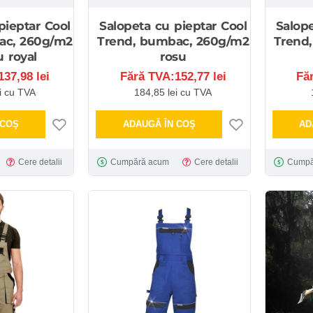
pieptar Cool
Salopeta cu pieptar Cool
Salope
ac, 260g/m2
Trend, bumbac, 260g/m2
Trend
u royal
rosu
37,98 lei
Fără TVA:152,77 lei
Fă
i cu TVA
184,85 lei cu TVA
 COŞ
ADAUGĂ ÎN COŞ
AD
Cere detalii
Cumpără acum
Cere detalii
Cumpă