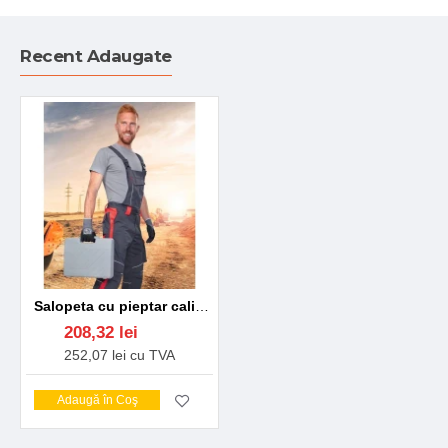
Recent Adaugate
Salopeta cu pieptar calitate premium tercot kanvas 270g/m2 Neon Gri cu rosu
208,32 lei
252,07 lei cu TVA
Adaugă în Coş