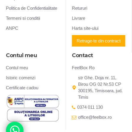
Politica de Confidentialitate
Retururi
Termeni si conditii
Livrare
ANPC
Harta site-ului
Retrage-te din contract
Contul meu
Contact
Contul meu
FeelBox Ro
Istoric comenzi
str Ghe. Doja nr. 11,
Birou OG 02 Nr.53 CP
Certificate cadou
300195, Timisoara, jud.
Timis
0374 011 130
office@feelbox.ro