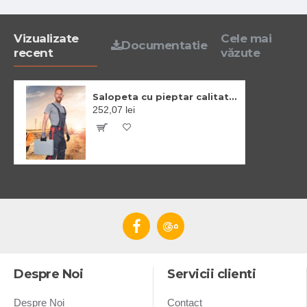
Vizualizate
Cele mai
Documentatie
recent
văzute
Salopeta cu pieptar calitate premium tercot kanvas 270g/m2 Neon Gri cu rosu
252,07 lei
Despre Noi
Servicii clienti
Despre Noi
Contact