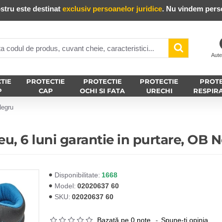
stru este destinat
exclusiv persoanelor juridice
. Nu vindem perso
Aute
TIE
PROTECTIE
PROTECTIE
PROTECTIE
PROTE
P
CAP
OCHI SI FATA
URECHI
RESPIR
Negru
u, 6 luni garantie in purtare, OB 
1668
Disponibilitate:
02020637 60
Model:
02020637 60
SKU:
Bazată pe 0 note.
-
Spune-ţi opinia