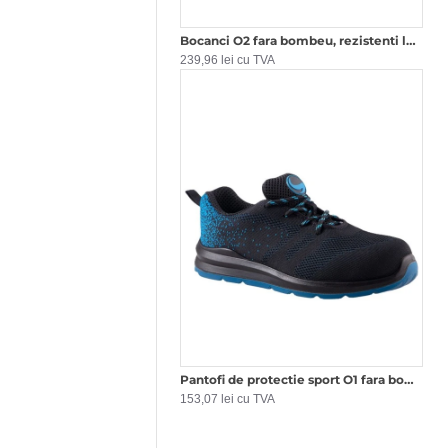
Bocanci O2 fara bombeu, rezistenti la umezeala, maro-negru
239,96 lei cu TVA
Pantofi de protectie sport O1 fara bombeu
153,07 lei cu TVA