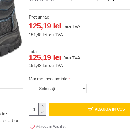
Pret unitar:
125,19 lei
fara TVA
151,48 lei
cu TVA
Total:
125,19 lei
fara TVA
151,48 lei
cu TVA
Marime Incaltaminte
ADAUGĂ ÎN COŞ
ctie
drocarburi.
Adaugă in Wishlist