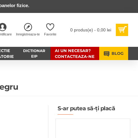
anelor fizice.
0 produs(e) - 0,00 lei
ntificare
Inregistreaza-te
Favorite
CTIE
AI UN NECESAR?
DICTIONAR
BLOG
ATORIE
EIP
CONTACTEAZA-NE
Negru
S-ar putea să-ți placă