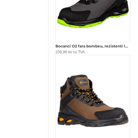
Bocanci O2 fara bombeu, rezistenti la umezeala, negru-verde
239,96 lei cu TVA