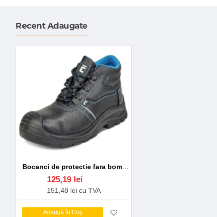
Recent Adaugate
Bocanci de protectie fara bombeu, 6 luni garantie in purtare, OB Negru
125,19 lei
151,48 lei cu TVA
Adaugă în Coş