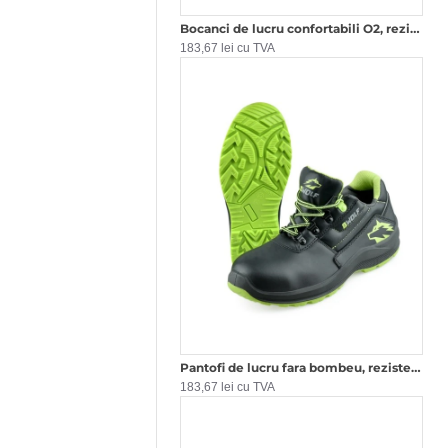
Bocanci de lucru confortabili O2, rezistenti la umezeala, Negru
183,67 lei cu TVA
Pantofi de lucru fara bombeu, rezistenti la umezeala O2, Negru
183,67 lei cu TVA