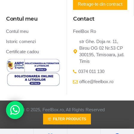
Retrage-te din contract
Contul meu
Contact
Contul meu
FeelBox Ro
Istoric comenzi
str Ghe. Doja nr. 11,
Birou OG 02 Nr.53 CP
Certificate cadou
300195, Timisoara, jud.
Timis
0374 011 130
office@feelbox.ro
Copyright © 2025, FeelBox.ro, All Rights Reserved
FILTER PRODUCTS