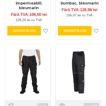
impermeabili,
bumbac, bleumarin
bleumarin
Fără TVA:128,98 lei
Fără TVA:106,00 lei
156,07 lei cu TVA
128,26 lei cu TVA
ADAUGĂ ÎN COŞ
ADAUGĂ ÎN COŞ
xPll
140204
xBlx
03000376