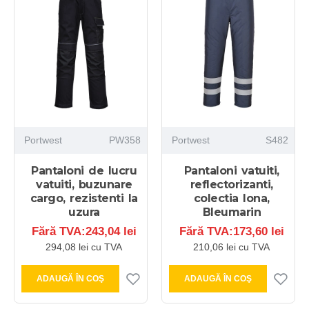
Portwest
PW358
Portwest
S482
Pantaloni de lucru
Pantaloni vatuiti,
vatuiti, buzunare
reflectorizanti,
cargo, rezistenti la
colectia Iona,
uzura
Bleumarin
Fără TVA:243,04 lei
Fără TVA:173,60 lei
294,08 lei cu TVA
210,06 lei cu TVA
ADAUGĂ ÎN COŞ
ADAUGĂ ÎN COŞ