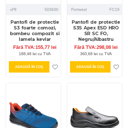
xPll
503600
Portwest
FC19
Pantofi de protectie
Pantofi de protectie
S3 foarte comozi,
S3S Apex ESD HRO
bombeu compozit si
SR SC FO,
lamela kevlar
Negru/Albastru
Fără TVA:155,77 lei
Fără TVA:298,08 lei
188,48 lei cu TVA
360,68 lei cu TVA
ADAUGĂ ÎN COŞ
ADAUGĂ ÎN COŞ