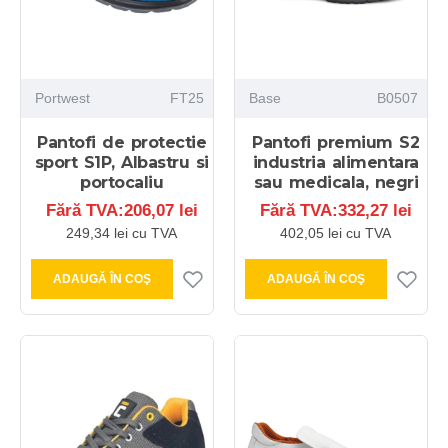
Portwest
FT25
Base
B0507
Pantofi de protectie
Pantofi premium S2
sport S1P, Albastru si
industria alimentara
portocaliu
sau medicala, negri
Fără TVA:206,07 lei
Fără TVA:332,27 lei
249,34 lei cu TVA
402,05 lei cu TVA
ADAUGĂ ÎN COŞ
ADAUGĂ ÎN COŞ