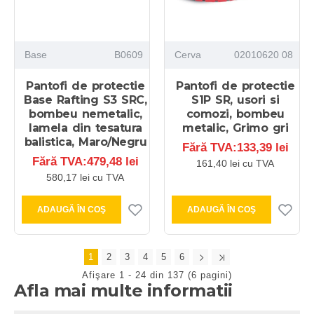
Base
B0609
Cerva
02010620 08
Pantofi de protectie
Pantofi de protectie
Base Rafting S3 SRC,
S1P SR, usori si
bombeu nemetalic,
comozi, bombeu
lamela din tesatura
metalic, Grimo gri
balistica, Maro/Negru
Fără TVA:133,39 lei
Fără TVA:479,48 lei
161,40 lei cu TVA
580,17 lei cu TVA
ADAUGĂ ÎN COŞ
ADAUGĂ ÎN COŞ
1
2
3
4
5
6
Afişare 1 - 24 din 137 (6 pagini)
Afla mai multe informatii