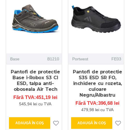
Base
B1210
Portwest
FE03
Pantofi de protectie
Pantofi de protectie
Base i-Robox S3 CI
S3S ESD SR FO,
ESD, talpa anti-
inchidere cu rozeta,
oboseala Air Tech
culoare
Negru/Albastru
Fără TVA:451,19 lei
Fără TVA:396,68 lei
545,94 lei cu TVA
479,98 lei cu TVA
ADAUGĂ ÎN COŞ
ADAUGĂ ÎN COŞ