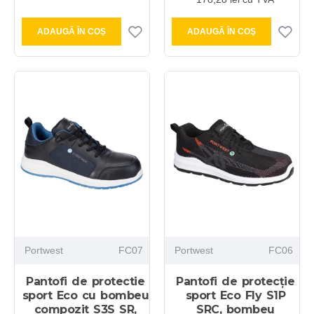
ADAUGĂ ÎN COŞ
ADAUGĂ ÎN COŞ
Portwest
FC07
Portwest
FC06
Pantofi de protectie
Pantofi de protecție
sport Eco cu bombeu
sport Eco Fly S1P
compozit S3S SR,
SRC, bombeu