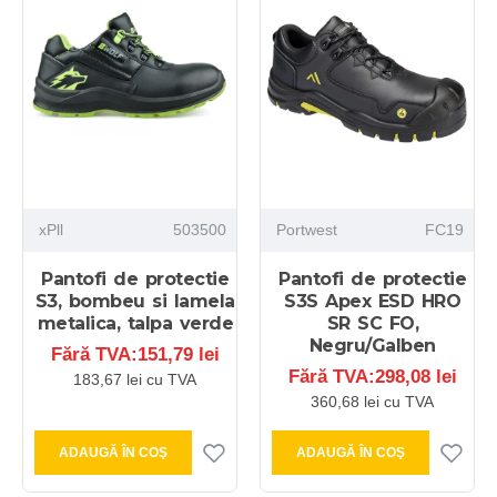
xPll
503500
Portwest
FC19
Pantofi de protectie
Pantofi de protectie
S3, bombeu si lamela
S3S Apex ESD HRO
metalica, talpa verde
SR SC FO,
Negru/Galben
Fără TVA:151,79 lei
Fără TVA:298,08 lei
183,67 lei cu TVA
360,68 lei cu TVA
ADAUGĂ ÎN COŞ
ADAUGĂ ÎN COŞ