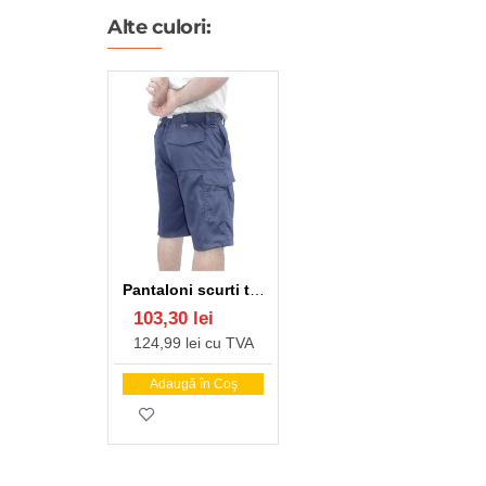
Alte culori:
 190g
Pantaloni scurti tercot 190g/m2 Bleumarin
103,30 lei
124,99 lei cu TVA
Adaugă în Coş