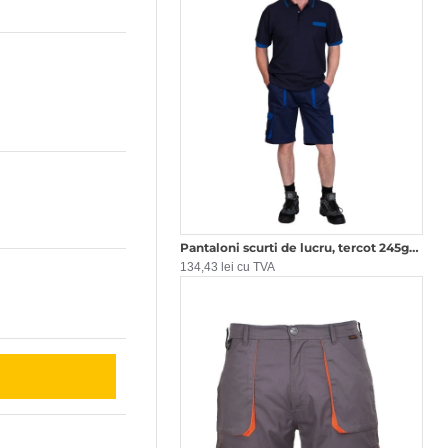
Pantaloni scurti de lucru, tercot 245g/m2,negru-gri
134,43 lei cu TVA