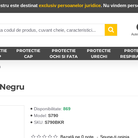
stru este destinat
exclusiv persoanelor juridice
. Nu vindem perso
Aute
TIE
PROTECTIE
PROTECTIE
PROTECTIE
PROTE
P
CAP
OCHI SI FATA
URECHI
RESPIR
u
 Negru
869
Disponibilitate:
S790
Model:
S790BKR
SKU:
Bazată pe 0 note.
-
Spune-ţi opinia