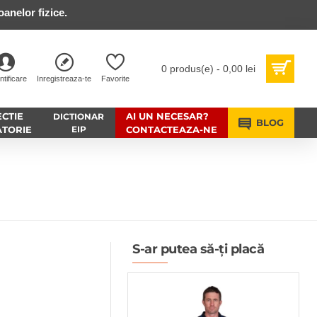
anelor fizice.
0 produs(e) - 0,00 lei
ntificare
Inregistreaza-te
Favorite
CTIE
AI UN NECESAR?
DICTIONAR
BLOG
ATORIE
EIP
CONTACTEAZA-NE
S-ar putea să-ți placă