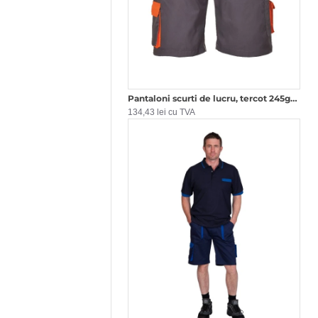
Pantaloni scurti de lucru, tercot 245g/m2,gri-portocaliu
134,43 lei cu TVA