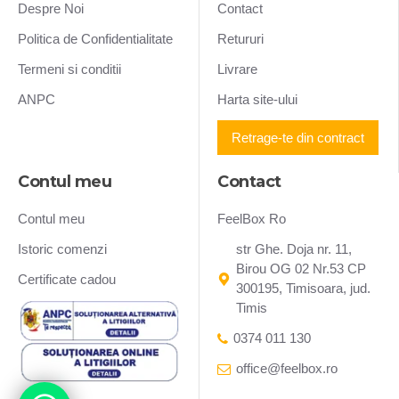
Despre Noi
Contact
Politica de Confidentialitate
Retururi
Termeni si conditii
Livrare
ANPC
Harta site-ului
Retrage-te din contract
Contul meu
Contact
Contul meu
FeelBox Ro
Istoric comenzi
str Ghe. Doja nr. 11,
Birou OG 02 Nr.53 CP
Certificate cadou
300195, Timisoara, jud.
Timis
0374 011 130
office@feelbox.ro