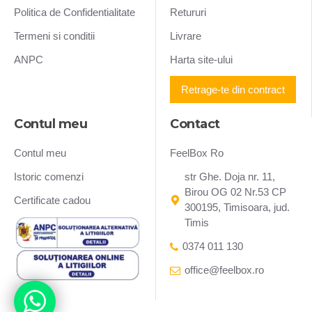
Politica de Confidentialitate
Retururi
Termeni si conditii
Livrare
ANPC
Harta site-ului
Retrage-te din contract
Contul meu
Contact
Contul meu
FeelBox Ro
Istoric comenzi
str Ghe. Doja nr. 11,
Birou OG 02 Nr.53 CP
Certificate cadou
300195, Timisoara, jud.
Timis
0374 011 130
office@feelbox.ro