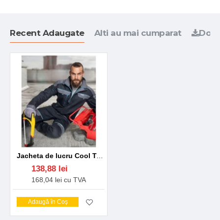
Recent Adaugate
Alti au mai cumparat
Docu
Jacheta de lucru Cool Trend bumbac 260g/m2, negru-gri
138,88 lei
168,04 lei cu TVA
Adaugă în Coş