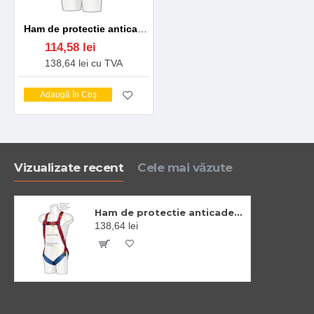
Ham de protectie anticadere, pozitionare in 1 punct [FP11] Rosu
114,58 lei
138,64 lei cu TVA
Adaugă în Coş
Vizualizate recent
Cele mai văzute
Ham de protectie anticadere, pozitionare in 1 punct [FP11] Rosu
138,64 lei