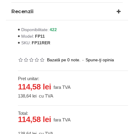
Recenzii
422
Disponibilitate:
FP11
Model:
FP11RER
SKU:
Bazată pe 0 note.
-
Spune-ţi opinia
Pret unitar:
114,58 lei
fara TVA
138,64 lei
cu TVA
Total:
114,58 lei
fara TVA
138,64 lei
cu TVA