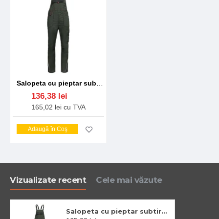
Salopeta cu pieptar subtire Prisma Light tercot ripstop, 190g/m2, verde olive-portocaliu
136,38 lei
165,02 lei cu TVA
Adaugă în Coş
Vizualizate recent
Cele mai văzute
Salopeta cu pieptar subtire Prisma Light tercot ripstop, 190g/m2, verde olive-portocaliu