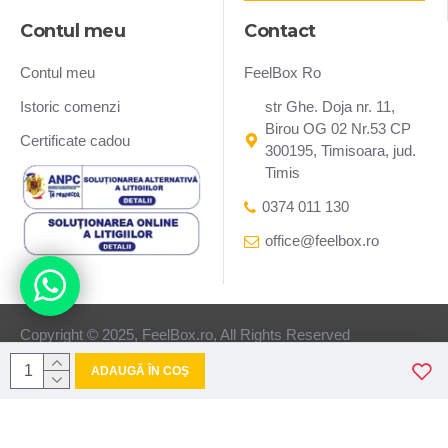
Contul meu
Contact
Contul meu
FeelBox Ro
Istoric comenzi
str Ghe. Doja nr. 11,
Birou OG 02 Nr.53 CP
Certificate cadou
300195, Timisoara, jud.
Timis
0374 011 130
office@feelbox.ro
Copyright © 2025, FeelBox.ro, All Rights Reserved
ADAUGĂ ÎN COŞ