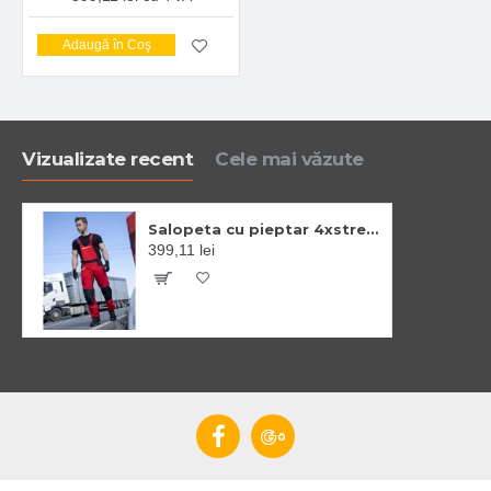
Adaugă în Coş
Vizualizate recent
Cele mai văzute
Salopeta cu pieptar 4xstretch premium slimfit, rosu
399,11 lei