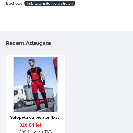
Etichete:
Imbracaminte lucru stretch
Recent Adaugate
Salopeta cu pieptar 4xstretch premium slimfit, rosu
329,84 lei
399,11 lei cu TVA