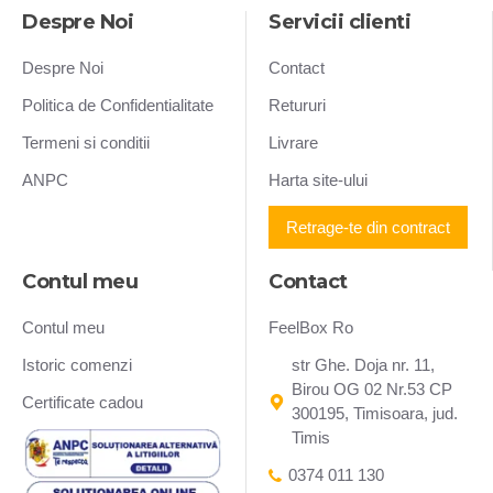
Despre Noi
Servicii clienti
Despre Noi
Contact
Politica de Confidentialitate
Retururi
Termeni si conditii
Livrare
ANPC
Harta site-ului
Retrage-te din contract
Contul meu
Contact
Contul meu
FeelBox Ro
Istoric comenzi
str Ghe. Doja nr. 11,
Birou OG 02 Nr.53 CP
Certificate cadou
300195, Timisoara, jud.
Timis
0374 011 130