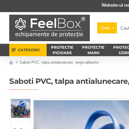
Website-ul no
Toate
PROTECTIE
PROTECTIE
PROTEC
CATEGORII
PICIOARE
MAINI
COR
Saboti PVC, talpa antialunecare, negru-albastru
Saboti PVC, talpa antialunecare