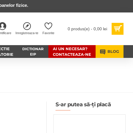
anelor fizice.
0 produs(e) - 0,00 lei
ntificare
Inregistreaza-te
Favorite
CTIE
AI UN NECESAR?
DICTIONAR
BLOG
ATORIE
EIP
CONTACTEAZA-NE
S-ar putea să-ți placă