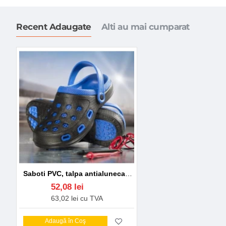
Recent Adaugate
Alti au mai cumparat
Saboti PVC, talpa antialunecare, negru-albastru
52,08 lei
63,02 lei cu TVA
Adaugă în Coş