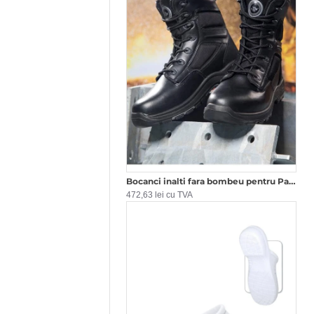
Bocanci inalti fara bombeu pentru Paza sau SVSU, O2 HRO
472,63 lei cu TVA