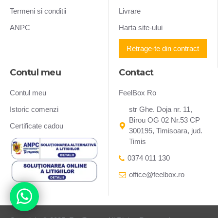
Termeni si conditii
Livrare
ANPC
Harta site-ului
Retrage-te din contract
Contul meu
Contact
Contul meu
FeelBox Ro
Istoric comenzi
str Ghe. Doja nr. 11,
Birou OG 02 Nr.53 CP
Certificate cadou
300195, Timisoara, jud.
Timis
0374 011 130
office@feelbox.ro