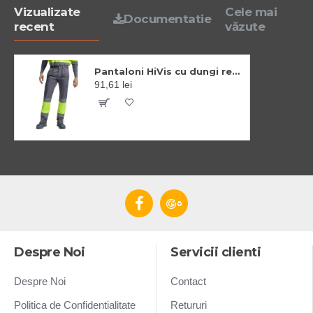
Vizualizate
Cele mai
Documentatie
recent
văzute
Pantaloni HiVis cu dungi reflectorizante, Daily Gri/galben
91,61 lei
Despre Noi
Servicii clienti
Despre Noi
Contact
Politica de Confidentialitate
Retururi