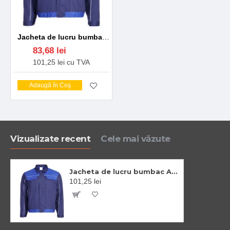
Jacheta de lucru bumbac Asimov, densitate 240g/m2, bleumarin/albastru
83,68 lei
101,25 lei cu TVA
Adaugă în Coş
Vizualizate recent
Cele mai văzute
Jacheta de lucru bumbac Asimov, densitate 240g/m2, bleumarin/albastru
101,25 lei