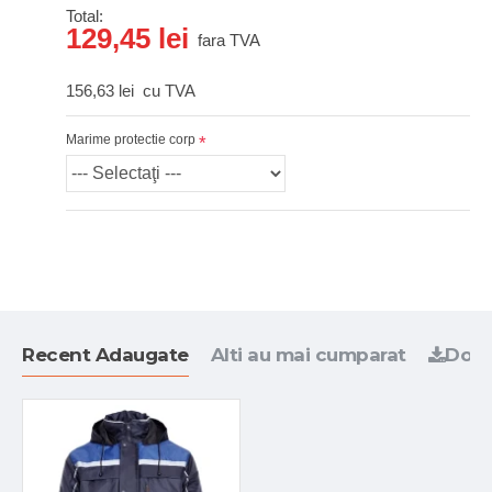
Total:
129,45 lei
fara TVA
156,63 lei
cu TVA
Marime protectie corp
Recent Adaugate
Alti au mai cumparat
Docu