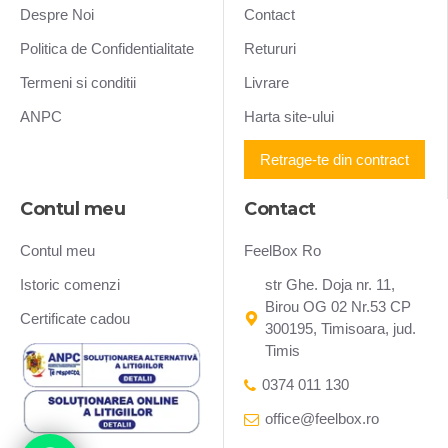
Despre Noi
Contact
Politica de Confidentialitate
Retururi
Termeni si conditii
Livrare
ANPC
Harta site-ului
Retrage-te din contract
Contul meu
Contact
Contul meu
FeelBox Ro
Istoric comenzi
str Ghe. Doja nr. 11,
Birou OG 02 Nr.53 CP
Certificate cadou
300195, Timisoara, jud.
Timis
0374 011 130
office@feelbox.ro