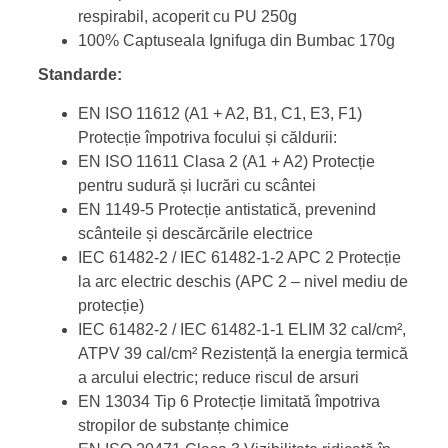
respirabil, acoperit cu PU 250g
100% Captuseala Ignifuga din Bumbac 170g
Standarde:
EN ISO 11612 (A1 + A2, B1, C1, E3, F1)
Protecție împotriva focului și căldurii:
EN ISO 11611 Clasa 2 (A1 + A2) Protecție
pentru sudură și lucrări cu scântei
EN 1149-5 Protecție antistatică, prevenind
scânteile și descărcările electrice
IEC 61482-2 / IEC 61482-1-2 APC 2 Protecție
la arc electric deschis (APC 2 – nivel mediu de
protecție)
IEC 61482-2 / IEC 61482-1-1 ELIM 32 cal/cm²,
ATPV 39 cal/cm² Rezistență la energia termică
a arcului electric; reduce riscul de arsuri
EN 13034 Tip 6 Protecție limitată împotriva
stropilor de substanțe chimice