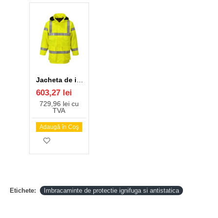
Jacheta de iarna ATEX (ignifuga, antistatica, protectie chimica) galbena
603,27 lei
729,96 lei cu
TVA
Adaugă în Coş
Etichete:
Imbracaminte de protectie ignifuga si antistatica