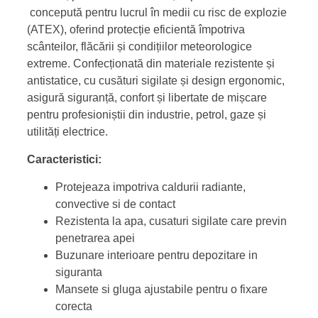
concepută pentru lucrul în medii cu risc de explozie
(ATEX), oferind protecție eficientă împotriva
scânteilor, flăcării și condițiilor meteorologice
extreme. Confecționată din materiale rezistente și
antistatice, cu cusături sigilate și design ergonomic,
asigură siguranță, confort și libertate de mișcare
pentru profesioniștii din industrie, petrol, gaze și
utilități electrice.
Caracteristici:
Protejeaza impotriva caldurii radiante,
convective si de contact
Rezistenta la apa, cusaturi sigilate care previn
penetrarea apei
Buzunare interioare pentru depozitare in
siguranta
Mansete si gluga ajustabile pentru o fixare
corecta