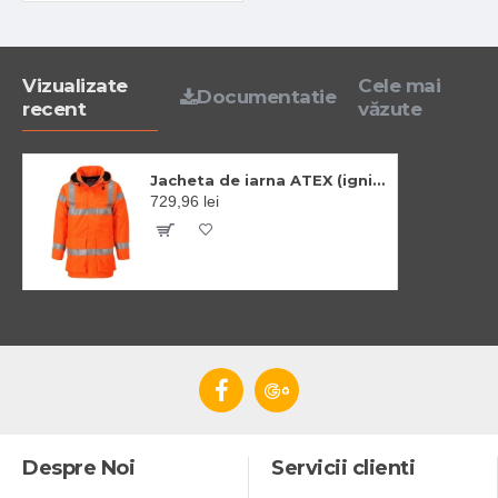
Vizualizate
Cele mai
Documentatie
recent
văzute
Jacheta de iarna ATEX (ignifuga, antistatica, protectie chimica) Portocalie
729,96 lei
Despre Noi
Servicii clienti