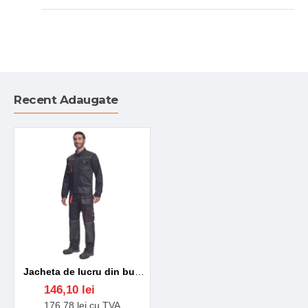
Recent Adaugate
Jacheta de lucru din bumbac, Hans, 235g/mp, negru / gri antracit
146,10 lei
176,78 lei cu TVA