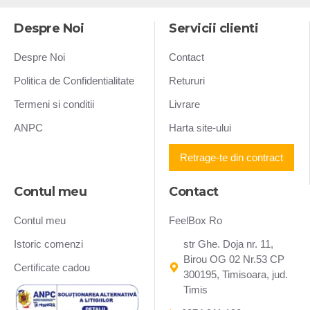
Despre Noi
Servicii clienti
Despre Noi
Contact
Politica de Confidentialitate
Retururi
Termeni si conditii
Livrare
ANPC
Harta site-ului
Retrage-te din contract
Contul meu
Contact
Contul meu
FeelBox Ro
Istoric comenzi
str Ghe. Doja nr. 11,
Birou OG 02 Nr.53 CP
Certificate cadou
300195, Timisoara, jud.
Timis