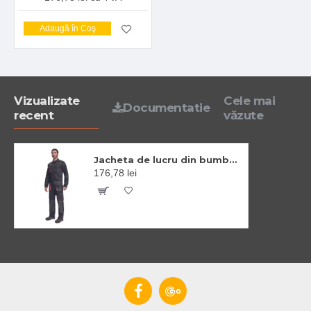
Adaugă în Coş
Vizualizate
Cele mai
Documentatie
recent
văzute
Jacheta de lucru din bumbac, Hans, 235g/mp, negru / gri antracit
176,78 lei