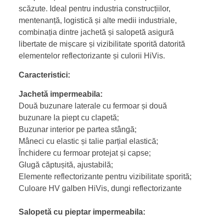
scăzute. Ideal pentru industria construcțiilor,
mentenanță, logistică și alte medii industriale,
combinația dintre jachetă și salopetă asigură
libertate de mișcare și vizibilitate sporită datorită
elementelor reflectorizante și culorii HiVis.
Caracteristici:
Jachetă impermeabila:
Două buzunare laterale cu fermoar și două
buzunare la piept cu clapetă;
Buzunar interior pe partea stângă;
Mâneci cu elastic și talie parțial elastică;
Închidere cu fermoar protejat și capse;
Glugă căptușită, ajustabilă;
Elemente reflectorizante pentru vizibilitate sporită;
Culoare HV galben HiVis, dungi reflectorizante
Salopetă cu pieptar impermeabila: