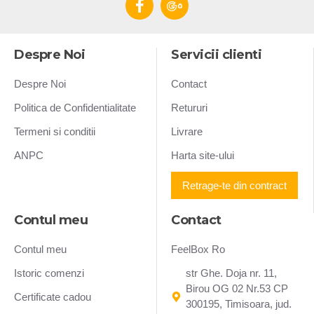
Despre Noi
Servicii clienti
Despre Noi
Contact
Politica de Confidentialitate
Retururi
Termeni si conditii
Livrare
ANPC
Harta site-ului
Retrage-te din contract
Contul meu
Contact
Contul meu
FeelBox Ro
Istoric comenzi
str Ghe. Doja nr. 11,
Birou OG 02 Nr.53 CP
Certificate cadou
300195, Timisoara, jud.