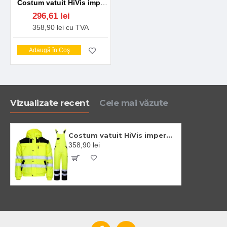
Costum vatuit HiVis impermeabil (salopeta cu pieptar + jacheta), galben reflectorizant
296,61 lei
358,90 lei cu TVA
Adaugă în Coş
Vizualizate recent
Cele mai văzute
Costum vatuit HiVis impermeabil (salopeta cu pieptar + jacheta), galben reflectorizant
358,90 lei