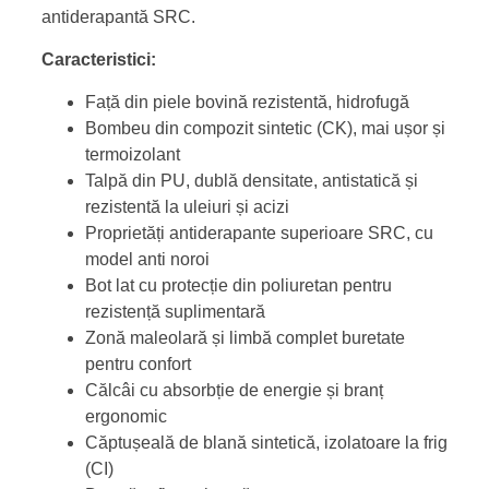
antiderapantă SRC.
Caracteristici:
Față din piele bovină rezistentă, hidrofugă
Bombeu din compozit sintetic (CK), mai ușor și
termoizolant
Talpă din PU, dublă densitate, antistatică și
rezistentă la uleiuri și acizi
Proprietăți antiderapante superioare SRC, cu
model anti noroi
Bot lat cu protecție din poliuretan pentru
rezistență suplimentară
Zonă maleolară și limbă complet buretate
pentru confort
Călcâi cu absorbție de energie și branț
ergonomic
Căptușeală de blană sintetică, izolatoare la frig
(CI)