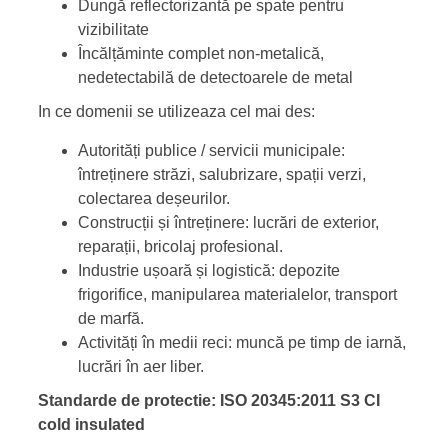
Dungă reflectorizantă pe spate pentru
vizibilitate
Încălțăminte complet non-metalică,
nedetectabilă de detectoarele de metal
In ce domenii se utilizeaza cel mai des:
Autorități publice / servicii municipale:
întreținere străzi, salubrizare, spații verzi,
colectarea deșeurilor.
Construcții și întreținere: lucrări de exterior,
reparații, bricolaj profesional.
Industrie ușoară și logistică: depozite
frigorifice, manipularea materialelor, transport
de marfă.
Activități în medii reci: muncă pe timp de iarnă,
lucrări în aer liber.
Standarde de protectie: ISO 20345:2011 S3 CI
cold insulated