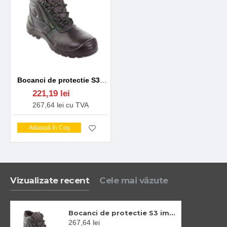
Bocanci de protectie S3 imblaniti CI, bombeu compozit
221,19 lei
267,64 lei cu TVA
Adaugă în Coş
Vizualizate recent
Cele mai văzute
Bocanci de protectie S3 imblaniti CI, bombeu compozit
267,64 lei