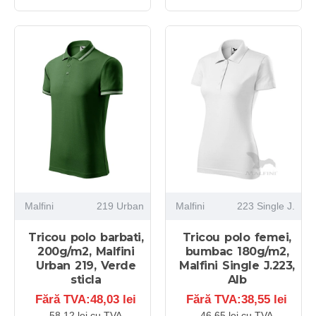
Malfini
219 Urban
Malfini
223 Single J.
Tricou polo barbati,
Tricou polo femei,
200g/m2, Malfini
bumbac 180g/m2,
Urban 219, Verde
Malfini Single J.223,
sticla
Alb
Fără TVA:48,03 lei
Fără TVA:38,55 lei
58,12 lei cu TVA
46,65 lei cu TVA