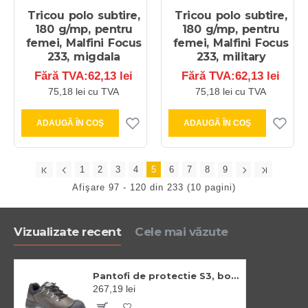
Tricou polo subtire,
Tricou polo subtire,
180 g/mp, pentru
180 g/mp, pentru
femei, Malfini Focus
femei, Malfini Focus
233, migdala
233, military
Fără TVA:62,13 lei
Fără TVA:62,13 lei
75,18 lei cu TVA
75,18 lei cu TVA
ADAUGĂ ÎN COŞ
ADAUGĂ ÎN COŞ
1
2
3
4
5
6
7
8
9
Afişare 97 - 120 din 233 (10 pagini)
Vizualizate recent
Cele mai văzute
Pantofi de protectie S3, bombeu si lamela din otel, brant confortabil EVA
267,19 lei