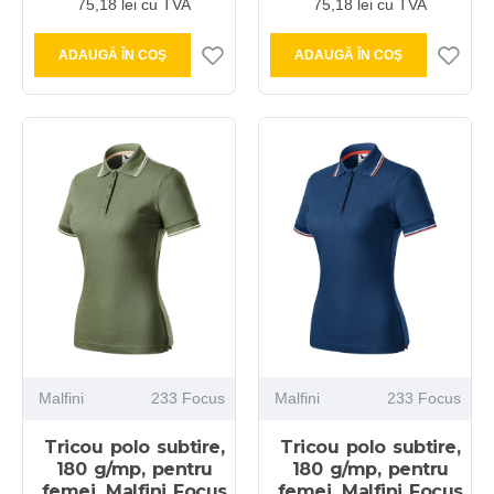
75,18 lei cu TVA
75,18 lei cu TVA
ADAUGĂ ÎN COŞ
ADAUGĂ ÎN COŞ
Malfini
233 Focus
Malfini
233 Focus
Tricou polo subtire,
Tricou polo subtire,
180 g/mp, pentru
180 g/mp, pentru
femei, Malfini Focus
femei, Malfini Focus