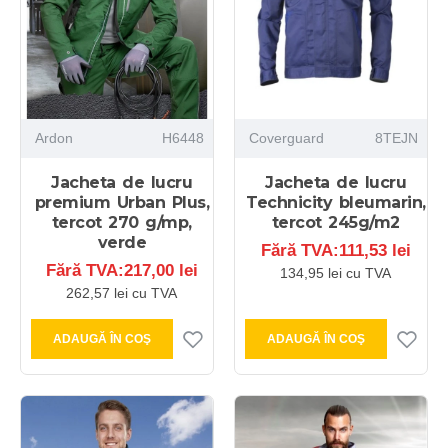
Ardon
H6448
Coverguard
8TEJN
Jacheta de lucru
Jacheta de lucru
premium Urban Plus,
Technicity bleumarin,
tercot 270 g/mp,
tercot 245g/m2
verde
Fără TVA:111,53 lei
Fără TVA:217,00 lei
134,95 lei cu TVA
262,57 lei cu TVA
ADAUGĂ ÎN COŞ
ADAUGĂ ÎN COŞ