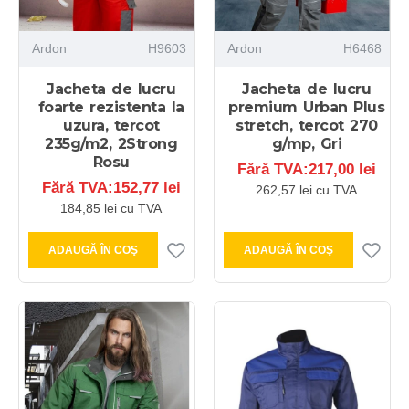
Ardon
H9603
Ardon
H6468
Jacheta de lucru
Jacheta de lucru
foarte rezistenta la
premium Urban Plus
uzura, tercot
stretch, tercot 270
235g/m2, 2Strong
g/mp, Gri
Rosu
Fără TVA:217,00 lei
Fără TVA:152,77 lei
262,57 lei cu TVA
184,85 lei cu TVA
ADAUGĂ ÎN COŞ
ADAUGĂ ÎN COŞ