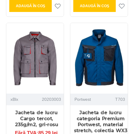
ADAUGĂ ÎN COŞ
ADAUGĂ ÎN COŞ
xBlx
20203003
Portwest
T703
Jacheta de lucru
Jacheta de lucru
Cargo tercot,
categoria Premium
235g/m2, gri-rosu
Portwest, material
stretch, colectia WX3
Fără TVA:85,29 lei