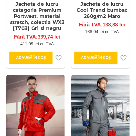
Jacheta de lucru
Jacheta de lucru
categoria Premium
Cool Trend bumbac
Portwest, material
260g/m2 Maro
stretch, colectia WX3
Fără TVA:138,88 lei
[T703] Gri si negru
168,04 lei cu TVA
Fără TVA:339,74 lei
411,09 lei cu TVA
ADAUGĂ ÎN COŞ
ADAUGĂ ÎN COŞ