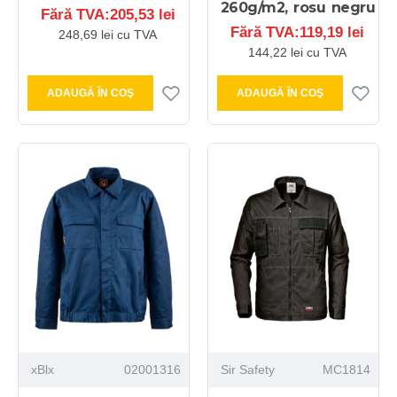
260g/m2, rosu negru
Fără TVA:205,53 lei
Fără TVA:119,19 lei
248,69 lei cu TVA
144,22 lei cu TVA
ADAUGĂ ÎN COŞ
ADAUGĂ ÎN COŞ
xBlx
02001316
Sir Safety
MC1814