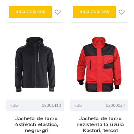
ADAUGĂ ÎN COŞ
ADAUGĂ ÎN COŞ
xBlx
02001413
xBlx
02000024
Jacheta de lucru
Jacheta de lucru
4stretch elastica,
rezistenta la uzura
negru-gri
Kastori, tercot