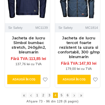
Sir Safety
MC1139
Sir Safety
MC1814
Jacheta de lucru
Jacheta de lucru
Simbol bumbac
tercot foarte
stretch, 240g/m2,
rezistent la uzura si
bleumarin
confortabil, 300 g/mp
bleumarin
Fără TVA:113,85 lei
Fără TVA:147,93 lei
137,76 lei cu TVA
179,00 lei cu TVA
ADAUGĂ ÎN COŞ
ADAUGĂ ÎN COŞ
1
2
3
4
5
6
Afişare 73 - 96 din 128 (6 pagini)