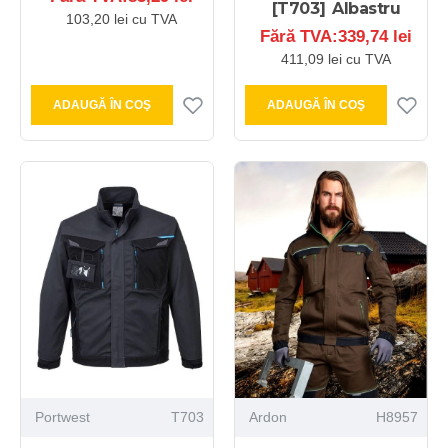
[T703] Albastru
103,20 lei cu TVA
Fără TVA:339,74 lei
411,09 lei cu TVA
ADAUGĂ ÎN COŞ
ADAUGĂ ÎN COŞ
Portwest
T703
Ardon
H8957