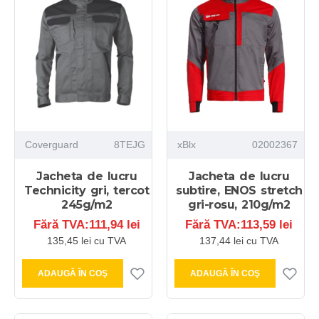
Coverguard
8TEJG
xBlx
02002367
Jacheta de lucru
Jacheta de lucru
Technicity gri, tercot
subtire, ENOS stretch
245g/m2
gri-rosu, 210g/m2
Fără TVA:111,94 lei
Fără TVA:113,59 lei
135,45 lei cu TVA
137,44 lei cu TVA
ADAUGĂ ÎN COŞ
ADAUGĂ ÎN COŞ