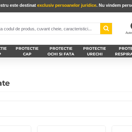
stru este destinat
exclusiv persoanelor juridice
. Nu vindem perso
Aute
TIE
PROTECTIE
PROTECTIE
PROTECTIE
PROTE
P
CAP
OCHI SI FATA
URECHI
RESPIR
ate