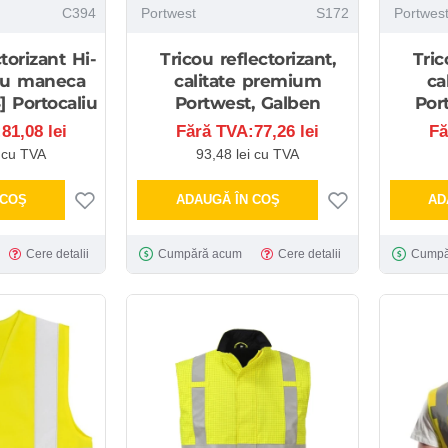
C394
Portwest
S172
Portwes
torizant Hi-
Tricou reflectorizant,
Tric
cu maneca
calitate premium
ca
] Portocaliu
Portwest, Galben
Por
81,08 lei
Fără TVA:77,26 lei
Fă
i cu TVA
93,48 lei cu TVA
 COŞ
ADAUGĂ ÎN COŞ
AD
Cere detalii
Cumpără acum
Cere detalii
Cumpă