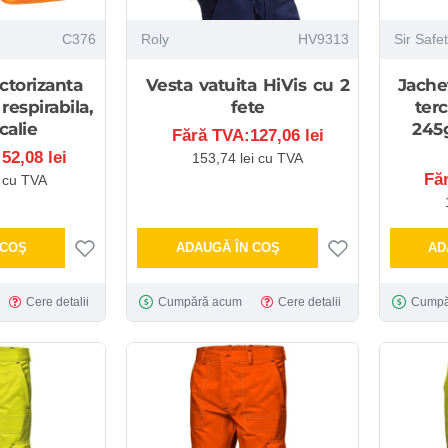
C376
Roly
HV9313
Sir Safe
ctorizanta
Vesta vatuita HiVis cu 2
Jache
espirabila,
fete
ter
calie
245g
Fără TVA:127,06 lei
52,08 lei
153,74 lei cu TVA
Fă
i cu TVA
 COŞ
ADAUGĂ ÎN COŞ
AD
Cere detalii
Cumpără acum
Cere detalii
Cumpă