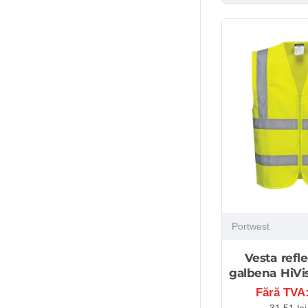
Portwest
Vesta refle
galbena HiVi
Fără TVA:
31,51 le