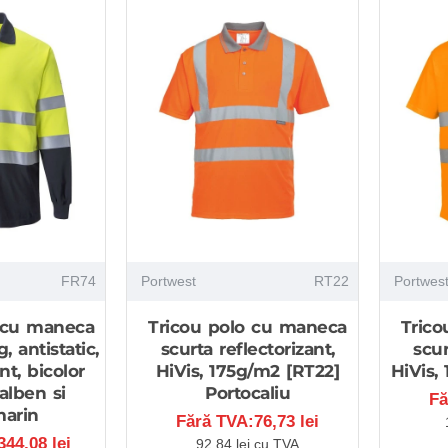
FR74
Portwest
RT22
Portwes
 cu maneca
Tricou polo cu maneca
Tric
, antistatic,
scurta reflectorizant,
scur
nt, bicolor
HiVis, 175g/m2 [RT22]
HiVis,
alben si
Portocaliu
Fă
marin
Fără TVA:76,73 lei
44,08 lei
92,84 lei cu TVA