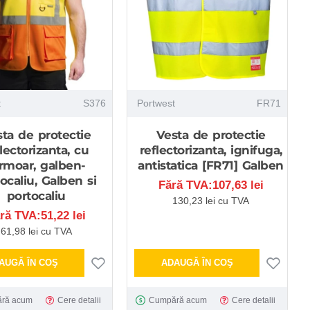
t
S376
Portwest
FR71
ta de protectie
Vesta de protectie
flectorizanta, cu
reflectorizanta, ignifuga,
rmoar, galben-
antistatica [FR71] Galben
ocaliu, Galben si
Fără TVA:107,63 lei
portocaliu
130,23 lei cu TVA
ră TVA:51,22 lei
61,98 lei cu TVA
AUGĂ ÎN COŞ
ADAUGĂ ÎN COŞ
ră acum
Cere detalii
Cumpără acum
Cere detalii