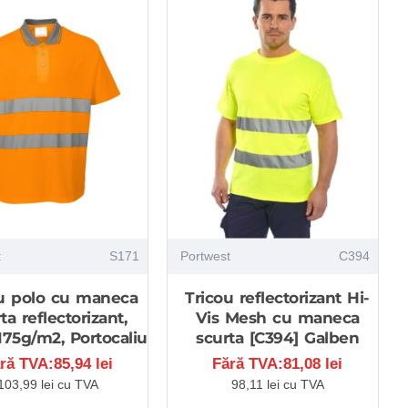
t
S171
Portwest
C394
ou polo cu maneca
Tricou reflectorizant Hi-
ta reflectorizant,
Vis Mesh cu maneca
 175g/m2, Portocaliu
scurta [C394] Galben
ră TVA:85,94 lei
Fără TVA:81,08 lei
103,99 lei cu TVA
98,11 lei cu TVA