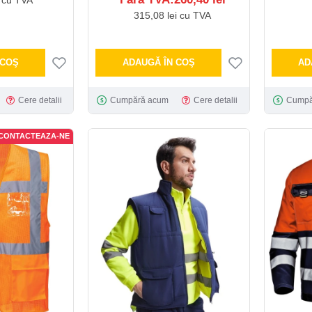
315,08 lei cu TVA
 COŞ
ADAUGĂ ÎN COŞ
AD
Cere detalii
Cumpără acum
Cere detalii
Cumpă
 CONTACTEAZA-NE