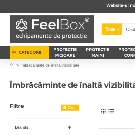
Website-ul no
Toate
PROTECTIE
PROTECTIE
PROTEC
CATEGORII
PICIOARE
MAINI
COR
Îmbrăcăminte de înaltă vizibilitate
Îmbrăcăminte de înaltă vizibilit
Filtre
Clear
Brands