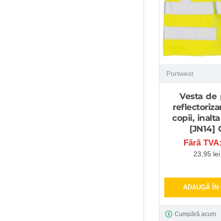
Portwest
Vesta de 
reflectoriz
copii, inalta
[JN14] 
Fără TVA:
23,95 le
ADAUGĂ ÎN
Cumpără acum