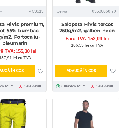
ty
MC3519
Cerva
03530058 70
ta HiVis premium,
Salopeta HiVis tercot
cot 55% bumbac,
250g/m2, galben neon
/m2, Portocaliu-
Fără TVA:153,99 lei
bleumarin
186,33 lei cu TVA
ră TVA:155,30 lei
187,91 lei cu TVA
AUGĂ ÎN COŞ
ADAUGĂ ÎN COŞ
ră acum
Cere detalii
Cumpără acum
Cere detalii