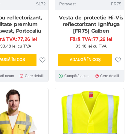
t
S172
Portwest
FR75
ou reflectorizant,
Vesta de protectie Hi-Vis
litate premium
reflectorizant Ignifuga
twest, Portocaliu
[FR75] Galben
ră TVA:77,26 lei
Fără TVA:77,26 lei
93,48 lei cu TVA
93,48 lei cu TVA
AUGĂ ÎN COŞ
ADAUGĂ ÎN COŞ
ră acum
Cere detalii
Cumpără acum
Cere detalii