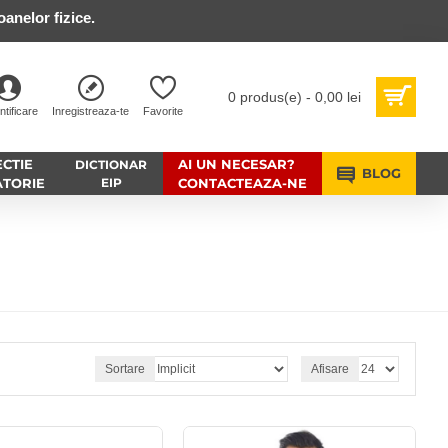
anelor fizice.
0 produs(e) - 0,00 lei
ntificare
Inregistreaza-te
Favorite
CTIE
AI UN NECESAR?
DICTIONAR
BLOG
ATORIE
EIP
CONTACTEAZA-NE
Sortare
Afisare