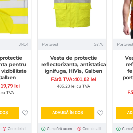
JN14
Portwest
S776
Portwes
protectie
Vesta de protectie
Ves
anta pentru
reflectorizanta, antistatica
re
 vizibilitate
ignifuga, HiVis, Galben
fe
Galben
port
Fără TVA:401,02 lei
19,79 lei
485,23 lei cu TVA
Fă
i cu TVA
 COŞ
ADAUGĂ ÎN COŞ
AD
Cere detalii
Cumpără acum
Cere detalii
Cumpă