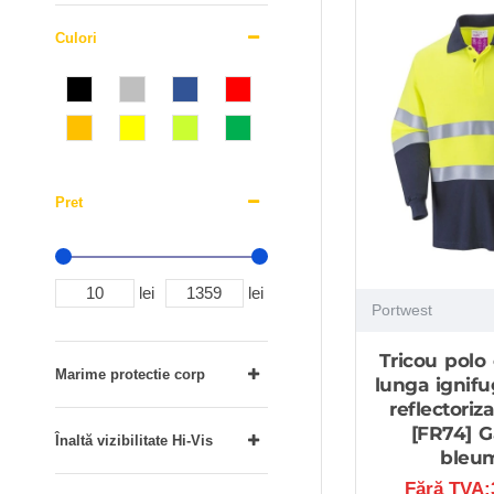
Culori
Pret
lei
lei
Portwest
Tricou polo
Marime protectie corp
lunga ignifug
reflectoriza
[FR74] G
Înaltă vizibilitate Hi-Vis
bleu
Fără TVA:3