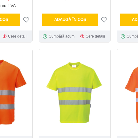
i cu TVA
 COŞ
ADAUGĂ ÎN COŞ
AD
Cere detalii
Cumpără acum
Cere detalii
Cumpă