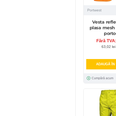
Portwest
Vesta refle
plasa mesh r
porto
Fără TVA:
63,02 le
ADAUGĂ ÎN
Cumpără acum