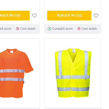
AUGĂ ÎN COŞ
ADAUGĂ ÎN COŞ
ră acum
Cere detalii
Cumpără acum
Cere detalii