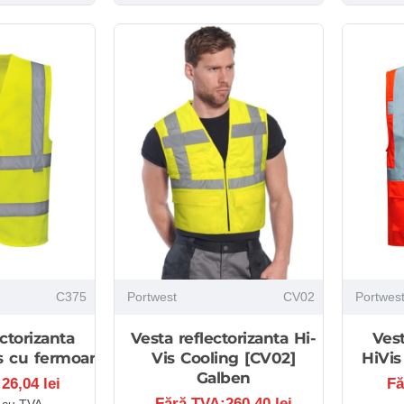
C375
Portwest
CV02
Portwes
ctorizanta
Vesta reflectorizanta Hi-
Vest
s cu fermoar
Vis Cooling [CV02]
HiVis
Galben
26,04 lei
Fă
Fără TVA:260,40 lei
i cu TVA