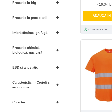
Protecție la frig
416,34 le
ADAUGĂ ÎN
Protecție la precipitații
Cumpără acum
Îmbrăcăminte ignifugă
Protecție chimică,
biologică, nucleară
ESD si antistatic
Caracteristici > Croieli și
ergonomie
Colectie