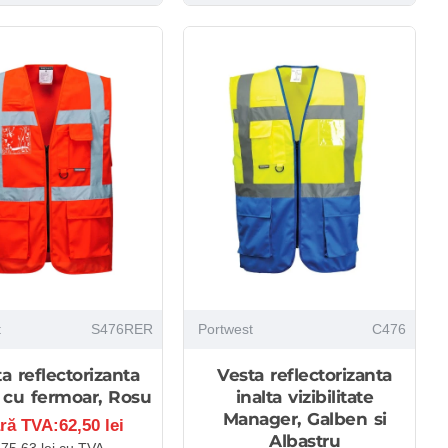
t
S476RER
Portwest
C476
a reflectorizanta
Vesta reflectorizanta
 cu fermoar, Rosu
inalta vizibilitate
Manager, Galben si
ră TVA:62,50 lei
Albastru
75,63 lei cu TVA